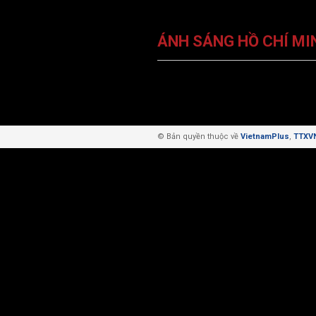
ÁNH SÁNG HỒ CHÍ MI
© Bản quyền thuộc về
VietnamPlus
,
TTXV