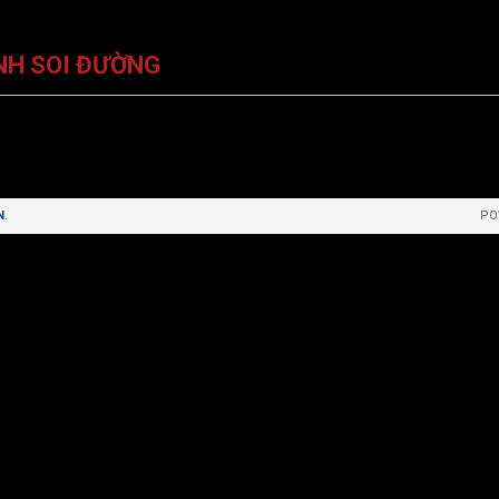
NH SOI ĐƯỜNG
N
.
PO