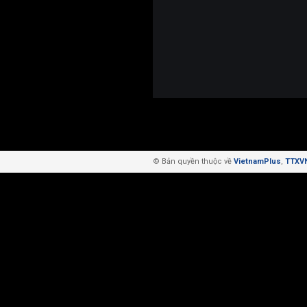
© Bản quyền thuộc về
VietnamPlus
,
TTXV