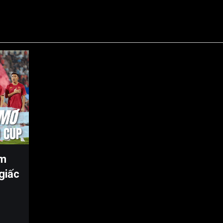
ăm
giấc