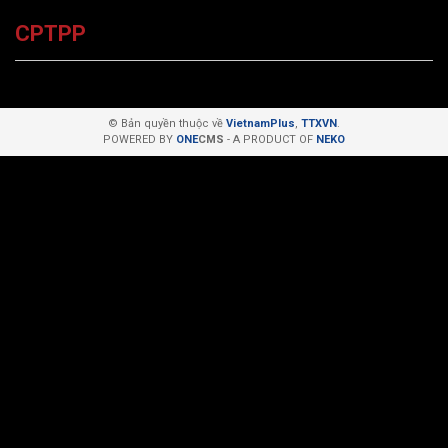
CPTPP
© Bản quyền thuộc về
VietnamPlus
,
TTXVN
.
POWERED BY
ONE
CMS
- A PRODUCT OF
NEKO