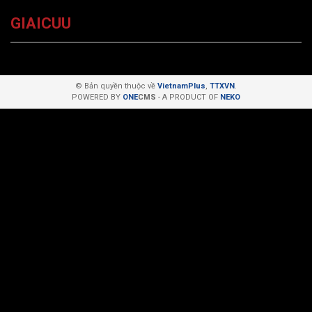
GIAICUU
© Bản quyền thuộc về
VietnamPlus
,
TTXVN
.
POWERED BY
ONE
CMS
- A PRODUCT OF
NEKO