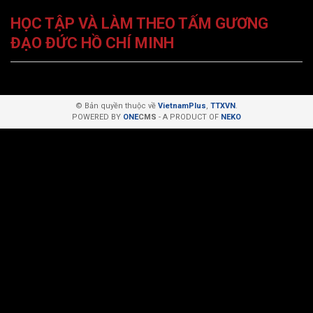
HỌC TẬP VÀ LÀM THEO TẤM GƯƠNG
ĐẠO ĐỨC HỒ CHÍ MINH
© Bản quyền thuộc về
VietnamPlus
,
TTXVN
.
POWERED BY
ONE
CMS
- A PRODUCT OF
NEKO