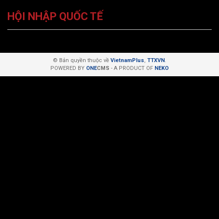
HỘI NHẬP QUỐC TẾ
© Bản quyền thuộc về
VietnamPlus
,
TTXVN
.
POWERED BY
ONE
CMS
- A PRODUCT OF
NEKO