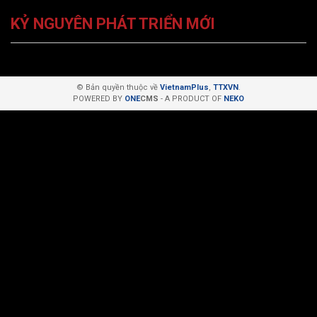
KỶ NGUYÊN PHÁT TRIỂN MỚI
© Bản quyền thuộc về
VietnamPlus
,
TTXVN
.
POWERED BY
ONE
CMS
- A PRODUCT OF
NEKO