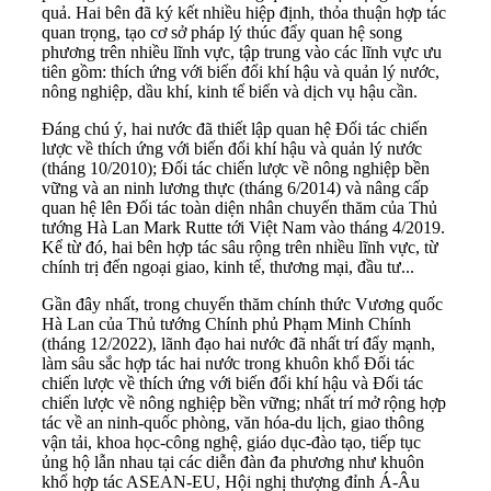
quả. Hai bên đã ký kết nhiều hiệp định, thỏa thuận hợp tác
quan trọng, tạo cơ sở pháp lý thúc đẩy quan hệ song
phương trên nhiều lĩnh vực, tập trung vào các lĩnh vực ưu
tiên gồm: thích ứng với biến đổi khí hậu và quản lý nước,
nông nghiệp, dầu khí, kinh tế biển và dịch vụ hậu cần.
Đáng chú ý, hai nước đã thiết lập quan hệ Đối tác chiến
lược về thích ứng với biến đổi khí hậu và quản lý nước
(tháng 10/2010); Đối tác chiến lược về nông nghiệp bền
vững và an ninh lương thực (tháng 6/2014) và nâng cấp
quan hệ lên Đối tác toàn diện nhân chuyến thăm của Thủ
tướng Hà Lan Mark Rutte tới Việt Nam vào tháng 4/2019.
Kể từ đó, hai bên hợp tác sâu rộng trên nhiều lĩnh vực, từ
chính trị đến ngoại giao, kinh tế, thương mại, đầu tư...
Gần đây nhất, trong chuyến thăm chính thức Vương quốc
Hà Lan của Thủ tướng Chính phủ Phạm Minh Chính
(tháng 12/2022), lãnh đạo hai nước đã nhất trí đẩy mạnh,
làm sâu sắc hợp tác hai nước trong khuôn khổ Đối tác
chiến lược về thích ứng với biến đổi khí hậu và Đối tác
chiến lược về nông nghiệp bền vững; nhất trí mở rộng hợp
tác về an ninh-quốc phòng, văn hóa-du lịch, giao thông
vận tải, khoa học-công nghệ, giáo dục-đào tạo, tiếp tục
ủng hộ lẫn nhau tại các diễn đàn đa phương như khuôn
khổ hợp tác ASEAN-EU, Hội nghị thượng đỉnh Á-Âu