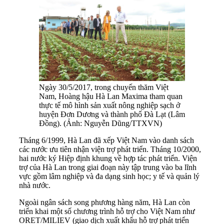
Ngày 30/5/2017, trong chuyến thăm Việt
Nam, Hoàng hậu Hà Lan Maxima tham quan
thực tế mô hình sản xuất nông nghiệp sạch ở
huyện Đơn Dương và thành phố Đà Lạt (Lâm
Đồng). (Ảnh: Nguyễn Dũng/TTXVN)
Tháng 6/1999, Hà Lan đã xếp Việt Nam vào danh sách
các nước ưu tiên nhận viện trợ phát triển. Tháng 10/2000,
hai nước ký Hiệp định khung về hợp tác phát triển. Viện
trợ của Hà Lan trong giai đoạn này tập trung vào ba lĩnh
vực gồm lâm nghiệp và đa dạng sinh học; y tế và quản lý
nhà nước.
Ngoài ngân sách song phương hàng năm, Hà Lan còn
triển khai một số chương trình hỗ trợ cho Việt Nam như
ORET/MILIEV (giao dịch xuất khẩu hỗ trợ phát triển