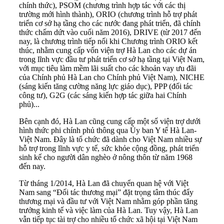
chính thức), PSOM (chương trình hợp tác với các thị
trường mới hình thành), ORIO (chương trình hỗ trợ phát
triển cơ sở hạ tầng cho các nước đang phát triển, đã chính
thức chấm dứt vào cuối năm 2016), DRIVE (từ 2017 đến
nay, là chương trình tiếp nối khi Chương trình ORIO kết
thúc, nhằm cung cấp vốn viện trợ Hà Lan cho các dự án
trong lĩnh vực đầu tư phát triển cơ sở hạ tầng tại Việt Nam,
với mục tiêu làm mềm lãi suất cho các khoản vay ưu đãi
của Chính phủ Hà Lan cho Chính phủ Việt Nam), NICHE
(sáng kiến tăng cường năng lực giáo dục), PPP (đối tác
công tư), G2G (các sáng kiến hợp tác giữa hai Chính
phủ)...
Bên cạnh đó, Hà Lan cũng cung cấp một số viện trợ dưới
hình thức phi chính phủ thông qua Ủy ban Y tế Hà Lan-
Việt Nam. Đây là tổ chức đã dành cho Việt Nam nhiều sự
hỗ trợ trong lĩnh vực y tế, sức khỏe cộng đồng, phát triển
sinh kế cho người dân nghèo ở nông thôn từ năm 1968
đến nay.
Từ tháng 1/2014, Hà Lan đã chuyển quan hệ với Việt
Nam sang “Đối tác thương mại” đặt trọng tâm thúc đẩy
thương mại và đầu tư với Việt Nam nhằm góp phần tăng
trưởng kinh tế và việc làm của Hà Lan. Tuy vậy, Hà Lan
vẫn tiếp tục tài trợ cho nhiều tổ chức xã hội tại Việt Nam