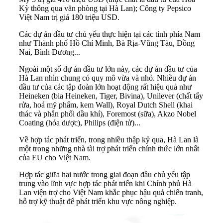
Kỳ thông qua văn phòng tại Hà Lan); Công ty Pepsico
Việt Nam trị giá 180 triệu USD.
Các dự án đầu tư chủ yếu thực hiện tại các tỉnh phía Nam
như Thành phố Hồ Chí Minh, Bà Rịa-Vũng Tàu, Đồng
Nai, Bình Dương...
Ngoài một số dự án đầu tư lớn này, các dự án đầu tư của
Hà Lan nhìn chung có quy mô vừa và nhỏ. Nhiều dự án
đầu tư của các tập đoàn lớn hoạt động rất hiệu quả như
Heineken (bia Heineken, Tiger, Bivina), Unilever (chất tẩy
rửa, hoá mỹ phẩm, kem Wall), Royal Dutch Shell (khai
thác và phân phối dầu khí), Foremost (sữa), Akzo Nobel
Coating (hóa dược), Philips (điện tử)...
Về hợp tác phát triển, trong nhiều thập kỷ qua, Hà Lan là
một trong những nhà tài trợ phát triển chính thức lớn nhất
của EU cho Việt Nam.
Hợp tác giữa hai nước trong giai đoạn đầu chủ yếu tập
trung vào lĩnh vực hợp tác phát triển khi Chính phủ Hà
Lan viện trợ cho Việt Nam khắc phục hậu quả chiến tranh,
hỗ trợ kỹ thuật để phát triển khu vực nông nghiệp.