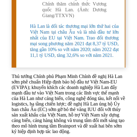
Chính thăm chính thức Vương
quốc Hà Lan. (Ảnh: Dương
Giang/TTXVN)
Hà Lan là đối tác thương mại lớn thứ hai của
Việt Nam tại châu Âu và là nhà đầu tư lớn
nhất của EU tại Việt Nam. Trao đổi thương
mại song phương năm 2021 đạt 8,37 tỷ USD,
tăng gần 10% so với năm 2020; năm 2022 đạt
11,1 tỷ USD, tăng 32,6% so với năm 2021.
Thủ tướng Chính phủ Phạm Minh Chính đề nghị Hà Lan
sớm phê chuẩn Hiệp định bảo hộ đầu tư Việt Nam-EU
(EVIPA); khuyến khích các doanh nghiệp Hà Lan đẩy
mạnh đầu tư vào Việt Nam trong các lĩnh vực thế mạnh
của Hà Lan như cảng biển, công nghệ đóng tàu, kết nối về
logistics, hạ tầng chiến lược; đề nghị Hà Lan ủng hộ Ủy
ban châu Âu (EC) sớm gỡ bỏ thẻ vàng IUU đối với thủy
sản xuất khẩu của Việt Nam, hỗ trợ Việt Nam xây dựng
cảng biển, cảng hàng không và trung tâm đổi mới sáng tạo
theo mô hình trung tâm Brainport và đề xuất hai bên sớm
ký hiệp định hợp tác lao động.