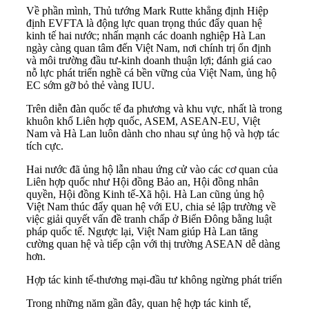
Về phần mình, Thủ tướng Mark Rutte khẳng định Hiệp
định EVFTA là động lực quan trọng thúc đẩy quan hệ
kinh tế hai nước; nhấn mạnh các doanh nghiệp Hà Lan
ngày càng quan tâm đến Việt Nam, nơi chính trị ổn định
và môi trường đầu tư-kinh doanh thuận lợi; đánh giá cao
nỗ lực phát triển nghề cá bền vững của Việt Nam, ủng hộ
EC sớm gỡ bỏ thẻ vàng IUU.
Trên diễn đàn quốc tế đa phương và khu vực, nhất là trong
khuôn khổ Liên hợp quốc, ASEM, ASEAN-EU, Việt
Nam và Hà Lan luôn dành cho nhau sự ủng hộ và hợp tác
tích cực.
Hai nước đã ủng hộ lẫn nhau ứng cử vào các cơ quan của
Liên hợp quốc như Hội đồng Bảo an, Hội đồng nhân
quyền, Hội đồng Kinh tế-Xã hội. Hà Lan cũng ủng hộ
Việt Nam thúc đẩy quan hệ với EU, chia sẻ lập trường về
việc giải quyết vấn đề tranh chấp ở Biển Đông bằng luật
pháp quốc tế. Ngược lại, Việt Nam giúp Hà Lan tăng
cường quan hệ và tiếp cận với thị trường ASEAN dễ dàng
hơn.
Hợp tác kinh tế-thương mại-đầu tư không ngừng phát triển
Trong những năm gần đây, quan hệ hợp tác kinh tế,