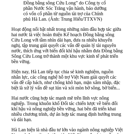
Đồng bằng sông Cửu Long” do Công ty cổ
phần Nước Sóc Trăng vận hành, bảo dưỡng
có vốn cổ phần từ nguồn tài trợ của Chính
phủ Hà Lan. (Ảnh: Trung Hiếu/TTXVN)
Hoạt động nổi bật nhất trong những năm đầu hợp tác giữa
hai nước là việc hoàn thiện Kế hoạch Đồng bằng sông
Cửu Long với tầm nhìn dài hạn, đưa ra nhiều khuyến
nghị, tập trung giải quyết các vấn đề quản lý tài nguyên
nước, thích ứng với biến đổi khí hậu nhằm đưa Đồng bằng
Sông Cửu Long trở thành một khu vực kinh tế phát triển
bền vững.
Hiện nay, Hà Lan tiếp tục chia sẻ kinh nghiệm, nguồn
nhân lực, các công nghệ hỗ trợ Việt Nam giải quyết các
vấn đề cấp bách, như chống khô hạn, mặn xâm nhập, đặc
biệt là xử lý vấn đề sụt lún và xói mòn bờ sông, bờ biển...
Hai nước cũng hợp tác mạnh mẽ trên lĩnh vực nông
nghiệp. Trong khuôn khổ Đối tác chiến lược về biến đổi
khí hậu và nông nghiệp bền vững, hai bên đã triển khai
nhiều chương trình, dự án hợp tác mang định hướng trung
và dài hạn.
Hà Lan hiện là nhà đầu tư lớn vào ngành nông nghiệp Việt