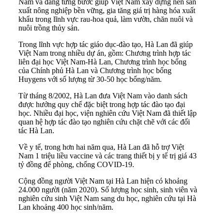
Nam và đang từng bước giúp Việt Nam xây dựng nền sản
xuất nông nghiệp bền vững, gia tăng giá trị hàng hóa xuất
khẩu trong lĩnh vực rau-hoa quả, làm vườn, chăn nuôi và
nuôi trồng thủy sản.
Trong lĩnh vực hợp tác giáo dục-đào tạo, Hà Lan đã giúp
Việt Nam trong nhiều dự án, gồm: Chương trình hợp tác
liên đại học Việt Nam-Hà Lan, Chương trình học bổng
của Chính phủ Hà Lan và Chương trình học bổng
Huygens với số lượng từ 30-50 học bổng/năm.
Từ tháng 8/2002, Hà Lan đưa Việt Nam vào danh sách
được hưởng quy chế đặc biệt trong hợp tác đào tạo đại
học. Nhiều đại học, viện nghiên cứu Việt Nam đã thiết lập
quan hệ hợp tác đào tạo nghiên cứu chặt chẽ với các đối
tác Hà Lan.
Về y tế, trong hơn hai năm qua, Hà Lan đã hỗ trợ Việt
Nam 1 triệu liều vaccine và các trang thiết bị y tế trị giá 43
tỷ đồng để phòng, chống COVID-19.
Cộng đồng người Việt Nam tại Hà Lan hiện có khoảng
24.000 người (năm 2020). Số lượng học sinh, sinh viên và
nghiên cứu sinh Việt Nam sang du học, nghiên cứu tại Hà
Lan khoảng 400 học sinh/năm.