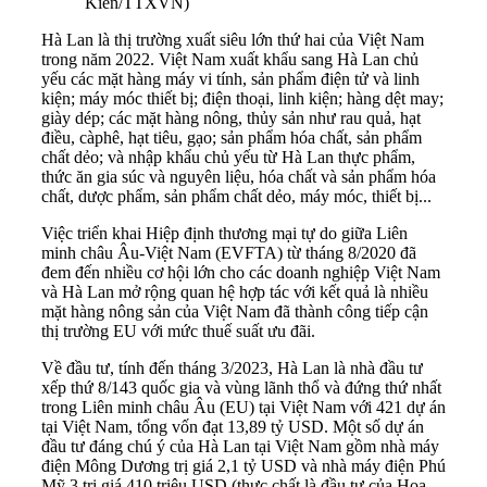
Kiên/TTXVN)
Hà Lan là thị trường xuất siêu lớn thứ hai của Việt Nam
trong năm 2022. Việt Nam xuất khẩu sang Hà Lan chủ
yếu các mặt hàng máy vi tính, sản phẩm điện tử và linh
kiện; máy móc thiết bị; điện thoại, linh kiện; hàng dệt may;
giày dép; các mặt hàng nông, thủy sản như rau quả, hạt
điều, càphê, hạt tiêu, gạo; sản phẩm hóa chất, sản phẩm
chất dẻo; và nhập khẩu chủ yếu từ Hà Lan thực phẩm,
thức ăn gia súc và nguyên liệu, hóa chất và sản phẩm hóa
chất, dược phẩm, sản phẩm chất dẻo, máy móc, thiết bị...
Việc triển khai Hiệp định thương mại tự do giữa Liên
minh châu Âu-Việt Nam (EVFTA) từ tháng 8/2020 đã
đem đến nhiều cơ hội lớn cho các doanh nghiệp Việt Nam
và Hà Lan mở rộng quan hệ hợp tác với kết quả là nhiều
mặt hàng nông sản của Việt Nam đã thành công tiếp cận
thị trường EU với mức thuế suất ưu đãi.
Về đầu tư, tính đến tháng 3/2023, Hà Lan là nhà đầu tư
xếp thứ 8/143 quốc gia và vùng lãnh thổ và đứng thứ nhất
trong Liên minh châu Âu (EU) tại Việt Nam với 421 dự án
tại Việt Nam, tổng vốn đạt 13,89 tỷ USD. Một số dự án
đầu tư đáng chú ý của Hà Lan tại Việt Nam gồm nhà máy
điện Mông Dương trị giá 2,1 tỷ USD và nhà máy điện Phú
Mỹ 3 trị giá 410 triệu USD (thực chất là đầu tư của Hoa