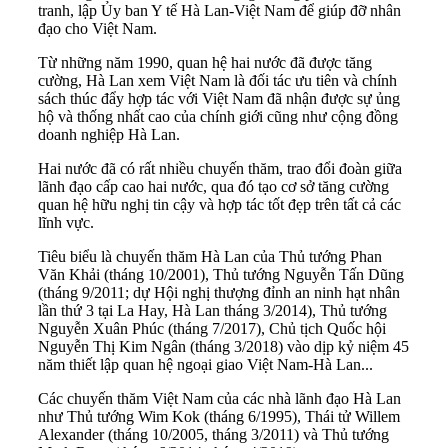
tranh, lập Ủy ban Y tế Hà Lan-Việt Nam để giúp đỡ nhân
đạo cho Việt Nam.
Từ những năm 1990, quan hệ hai nước đã được tăng
cường, Hà Lan xem Việt Nam là đối tác ưu tiên và chính
sách thúc đẩy hợp tác với Việt Nam đã nhận được sự ủng
hộ và thống nhất cao của chính giới cũng như cộng đồng
doanh nghiệp Hà Lan.
Hai nước đã có rất nhiều chuyến thăm, trao đổi đoàn giữa
lãnh đạo cấp cao hai nước, qua đó tạo cơ sở tăng cường
quan hệ hữu nghị tin cậy và hợp tác tốt đẹp trên tất cả các
lĩnh vực.
Tiêu biểu là chuyến thăm Hà Lan của Thủ tướng Phan
Văn Khải (tháng 10/2001), Thủ tướng Nguyễn Tấn Dũng
(tháng 9/2011; dự Hội nghị thượng đỉnh an ninh hạt nhân
lần thứ 3 tại La Hay, Hà Lan tháng 3/2014), Thủ tướng
Nguyễn Xuân Phúc (tháng 7/2017), Chủ tịch Quốc hội
Nguyễn Thị Kim Ngân (tháng 3/2018) vào dịp kỷ niệm 45
năm thiết lập quan hệ ngoại giao Việt Nam-Hà Lan...
Các chuyến thăm Việt Nam của các nhà lãnh đạo Hà Lan
như Thủ tướng Wim Kok (tháng 6/1995), Thái tử Willem
Alexander (tháng 10/2005, tháng 3/2011) và Thủ tướng