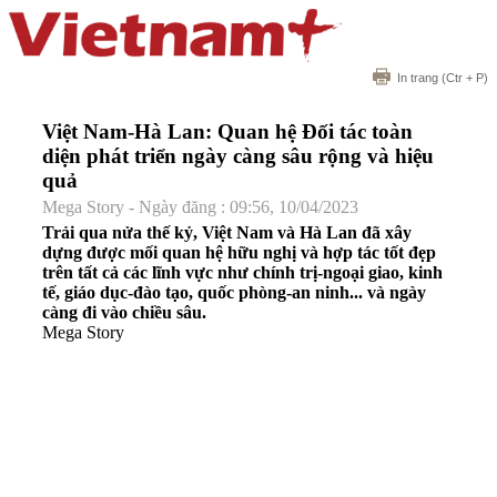
In trang
(Ctr + P)
Việt Nam-Hà Lan: Quan hệ Đối tác toàn
diện phát triển ngày càng sâu rộng và hiệu
quả
Mega Story - Ngày đăng : 09:56, 10/04/2023
Trải qua nửa thế kỷ, Việt Nam và Hà Lan đã xây
dựng được mối quan hệ hữu nghị và hợp tác tốt đẹp
trên tất cả các lĩnh vực như chính trị-ngoại giao, kinh
tế, giáo dục-đào tạo, quốc phòng-an ninh... và ngày
càng đi vào chiều sâu.
Mega Story