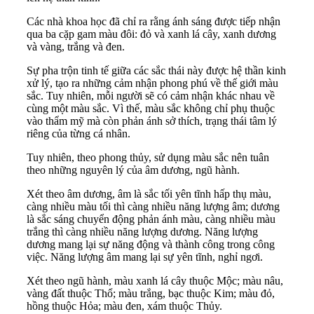
Các nhà khoa học đã chỉ ra rằng ánh sáng được tiếp nhận
qua ba cặp gam màu đôi: đỏ và xanh lá cây, xanh dương
và vàng, trắng và đen.
Sự pha trộn tinh tế giữa các sắc thái này được hệ thần kinh
xử lý, tạo ra những cảm nhận phong phú về thế giới màu
sắc. Tuy nhiên, mỗi người sẽ có cảm nhận khác nhau về
cùng một màu sắc. Vì thế, màu sắc không chỉ phụ thuộc
vào thẩm mỹ mà còn phản ánh sở thích, trạng thái tâm lý
riêng của từng cá nhân.
Tuy nhiên, theo phong thủy, sử dụng màu sắc nên tuân
theo những nguyên lý của âm dương, ngũ hành.
Xét theo âm dương, âm là sắc tối yên tĩnh hấp thụ màu,
càng nhiều màu tối thì càng nhiều năng lượng âm; dương
là sắc sáng chuyển động phản ánh màu, càng nhiều màu
trắng thì càng nhiều năng lượng dương. Năng lượng
dương mang lại sự năng động và thành công trong công
việc. Năng lượng âm mang lại sự yên tĩnh, nghỉ ngơi.
Xét theo ngũ hành, màu xanh lá cây thuộc Mộc; màu nâu,
vàng đất thuộc Thổ; màu trắng, bạc thuộc Kim; màu đỏ,
hồng thuộc Hỏa; màu đen, xám thuộc Thủy.