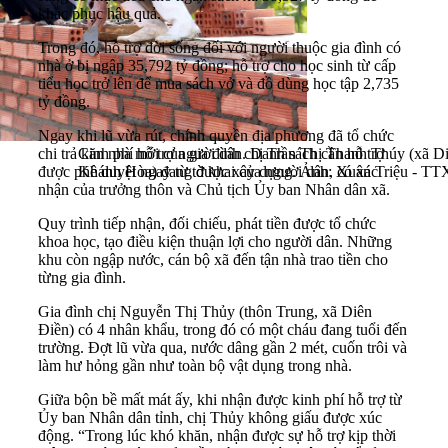
khắc phục hậu quả.
Trong đó, hỗ trợ đời sống đối với người thuộc gia đình có
nhà ở bị ngập 35,792 tỷ đồng; hỗ trợ cho học sinh từ cấp
tiểu học trở lên để mua sách vở và đồ dùng học tập 2,735
tỷ đồng.
Ngay khi lũ vừa rút, chính quyền địa phương đã tổ chức
chi trả kinh phí hỗ trợ người dân. Danh sách cần hỗ trợ
Căn nhà mới của gia đình chị Trần Thị Thanh Thúy (xã Di
được phê duyệt ngay từ tờ khai của người dân, có xác
Khánh Hòa) đang được xây dựng. Ảnh: Xuân Triệu - T
nhận của trưởng thôn và Chủ tịch Ủy ban Nhân dân xã.
Quy trình tiếp nhận, đối chiếu, phát tiền được tổ chức
khoa học, tạo điều kiện thuận lợi cho người dân. Những
khu còn ngập nước, cán bộ xã đến tận nhà trao tiền cho
từng gia đình.
Gia đình chị Nguyễn Thị Thủy (thôn Trung, xã Diên
Điền) có 4 nhân khẩu, trong đó có một cháu đang tuổi đến
trường. Đợt lũ vừa qua, nước dâng gần 2 mét, cuốn trôi và
làm hư hỏng gần như toàn bộ vật dụng trong nhà.
Giữa bộn bề mất mát ấy, khi nhận được kinh phí hỗ trợ từ
Ủy ban Nhân dân tỉnh, chị Thủy không giấu được xúc
động. “Trong lúc khó khăn, nhận được sự hỗ trợ kịp thời