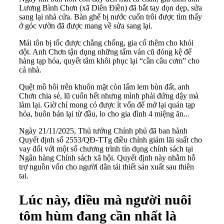
Lương Bình Chơn (xã Diên Điền) đã bắt tay dọn dẹp, sửa
sang lại nhà cửa. Bàn ghế bị nước cuốn trôi được tìm thấy
ở góc vườn đã được mang về sửa sang lại.
Mái tôn bị tốc được chằng chống, gia cố thêm cho khỏi
dột. Anh Chơn tận dụng những tấm ván cũ đóng kệ để
hàng tạp hóa, quyết tâm khôi phục lại “cần câu cơm” cho
cả nhà.
Quệt mồ hôi trên khuôn mặt còn lấm lem bùn đất, anh
Chơn chia sẻ, lũ cuốn hết nhưng mình phải đứng dậy mà
làm lại. Giờ chỉ mong có được ít vốn để mở lại quán tạp
hóa, buôn bán lại từ đầu, lo cho gia đình 4 miệng ăn...
Ngày 21/11/2025, Thủ tướng Chính phủ đã ban hành
Quyết định số 2553/QĐ-TTg điều chỉnh giảm lãi suất cho
vay đối với một số chương trình tín dụng chính sách tại
Ngân hàng Chính sách xã hội. Quyết định này nhằm hỗ
trợ nguồn vốn cho người dân tái thiết sản xuất sau thiên
tai.
Lúc này, điều mà người nuôi
tôm hùm đang cần nhất là