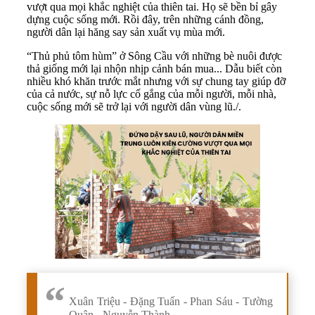
vượt qua mọi khắc nghiệt của thiên tai. Họ sẽ bền bỉ gây
dựng cuộc sống mới. Rồi đây, trên những cánh đồng,
người dân lại hăng say sản xuất vụ mùa mới.
“Thủ phủ tôm hùm” ở Sông Cầu với những bè nuôi được
thả giống mới lại nhộn nhịp cảnh bán mua... Dẫu biết còn
nhiều khó khăn trước mắt nhưng với sự chung tay giúp đỡ
của cả nước, sự nỗ lực cố gắng của mỗi người, mỗi nhà,
cuộc sống mới sẽ trở lại với người dân vùng lũ./.
Xuân Triệu - Đặng Tuấn - Phan Sáu - Tường
Quân - Nguyễn Thành