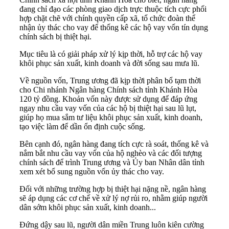
đang chỉ đạo các phòng giao dịch trực thuộc tích cực phối
hợp chặt chẽ với chính quyền cấp xã, tổ chức đoàn thể
nhận ủy thác cho vay để thống kê các hộ vay vốn tín dụng
chính sách bị thiệt hại.
Mục tiêu là có giải pháp xử lý kịp thời, hỗ trợ các hộ vay
khôi phục sản xuất, kinh doanh và đời sống sau mưa lũ.
Về nguồn vốn, Trung ương đã kịp thời phân bổ tạm thời
cho Chi nhánh Ngân hàng Chính sách tỉnh Khánh Hòa
120 tỷ đồng. Khoản vốn này được sử dụng để đáp ứng
ngay nhu cầu vay vốn của các hộ bị thiệt hại sau lũ lụt,
giúp họ mua sắm tư liệu khôi phục sản xuất, kinh doanh,
tạo việc làm để dần ổn định cuộc sống.
Bên cạnh đó, ngân hàng đang tích cực rà soát, thống kê và
nắm bắt nhu cầu vay vốn của hộ nghèo và các đối tượng
chính sách để trình Trung ương và Ủy ban Nhân dân tỉnh
xem xét bổ sung nguồn vốn ủy thác cho vay.
Đối với những trường hợp bị thiệt hại nặng nề, ngân hàng
sẽ áp dụng các cơ chế về xử lý nợ rủi ro, nhằm giúp người
dân sớm khôi phục sản xuất, kinh doanh...
Đứng dậy sau lũ, người dân miền Trung luôn kiên cường