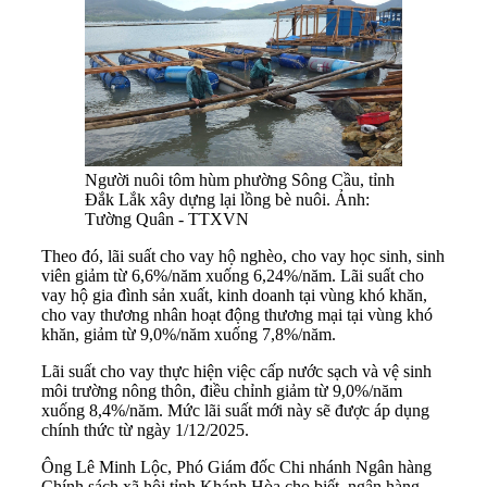
Người nuôi tôm hùm phường Sông Cầu, tỉnh
Đắk Lắk xây dựng lại lồng bè nuôi. Ảnh:
Tường Quân - TTXVN
Theo đó, lãi suất cho vay hộ nghèo, cho vay học sinh, sinh
viên giảm từ 6,6%/năm xuống 6,24%/năm. Lãi suất cho
vay hộ gia đình sản xuất, kinh doanh tại vùng khó khăn,
cho vay thương nhân hoạt động thương mại tại vùng khó
khăn, giảm từ 9,0%/năm xuống 7,8%/năm.
Lãi suất cho vay thực hiện việc cấp nước sạch và vệ sinh
môi trường nông thôn, điều chỉnh giảm từ 9,0%/năm
xuống 8,4%/năm. Mức lãi suất mới này sẽ được áp dụng
chính thức từ ngày 1/12/2025.
Ông Lê Minh Lộc, Phó Giám đốc Chi nhánh Ngân hàng
Chính sách xã hội tỉnh Khánh Hòa cho biết, ngân hàng