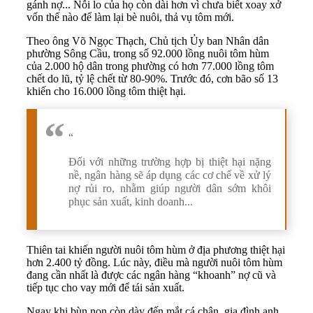
gánh nợ... Nỗi lo của họ còn dài hơn vì chưa biết xoay xở
vốn thế nào để làm lại bè nuôi, thả vụ tôm mới.
Theo ông Võ Ngọc Thạch, Chủ tịch Ủy ban Nhân dân
phường Sông Cầu, trong số 92.000 lồng nuôi tôm hùm
của 2.000 hộ dân trong phường có hơn 77.000 lồng tôm
chết do lũ, tỷ lệ chết từ 80-90%. Trước đó, cơn bão số 13
khiến cho 16.000 lồng tôm thiệt hại.
“
Đối với những trường hợp bị thiệt hại nặng
nề, ngân hàng sẽ áp dụng các cơ chế về xử lý
nợ rủi ro, nhằm giúp người dân sớm khôi
phục sản xuất, kinh doanh...
Thiên tai khiến người nuôi tôm hùm ở địa phương thiệt hại
hơn 2.400 tỷ đồng. Lúc này, điều mà người nuôi tôm hùm
đang cần nhất là được các ngân hàng “khoanh” nợ cũ và
tiếp tục cho vay mới để tái sản xuất.
Ngay khi bùn non còn dày đến mắt cá chân, gia đình anh