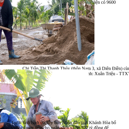
nhà dân trong xã đều bị ngập nặng. Toàn xã hiện có 9600
hộ với 35.792 nhân khẩu.
Chị Trần Thị Thanh Thúy (thôn Nam 3, xã Diên Điền) cù
dựng nhà mới cho gia đình mình. Ảnh: Xuân Triệu - TT
Trước tình hình đó, Ủy ban Nhân dân tỉnh Khánh Hòa bổ
sung có mục tiêu cho ngân sách xã 38,527 tỷ đồng để