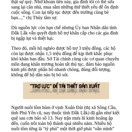
thật sự quý. Nhờ khoản tiền này, gia đình tôi có thể sửa
sang lại căn nhà, mua sắm những thứ thiết yếu để ổn định
cuộc sống. Con lại tiếp tục được đến trường cùng bè
bạn...,” chị Thủy tâm sự.
Dù nguồn lực còn hạn chế nhưng Ủy ban Nhân dân tỉnh
Đắk Lắk vẫn quyết định hỗ trợ khẩn cấp cho các gia đình
bị ngập lụt và thiệt hại.
Theo đó, mỗi hộ nghèo được hỗ trợ 3 triệu đồng, các hộ
còn lại được nhận 1,5 triệu đồng để kịp thời khắc phục
khó khăn ban đầu. Sở Tài chính cùng các cơ quan chuyên
môn đang khẩn trương hoàn tất thủ tục, đảm bảo nguồn
kinh phí được phân bổ nhanh chóng, đúng đối tượng,
không để hộ dân nào bị bỏ sót.
Người nuôi tôm hùm ở vịnh Xuân Đài (thị xã Sông Cầu,
tỉnh Phú Yên cũ, nay thuộc tỉnh Đắk Lắk) đã gần như kiệt
quệ sau cơn bão số 13. Nay trận mưa lũ kinh hoàng ập
đến, cuốn trôi toàn bộ thành quả nhiều năm. Nhiều hộ
nuôi tôm từng là “tỷ phú” một thời giờ phải “oằn mình”