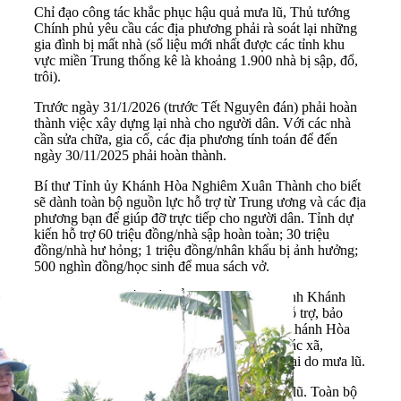
Chỉ đạo công tác khắc phục hậu quả mưa lũ, Thủ tướng
Chính phủ yêu cầu các địa phương phải rà soát lại những
gia đình bị mất nhà (số liệu mới nhất được các tỉnh khu
vực miền Trung thống kê là khoảng 1.900 nhà bị sập, đổ,
trôi).
Trước ngày 31/1/2026 (trước Tết Nguyên đán) phải hoàn
thành việc xây dựng lại nhà cho người dân. Với các nhà
cần sửa chữa, gia cố, các địa phương tính toán để đến
ngày 30/11/2025 phải hoàn thành.
Bí thư Tỉnh ủy Khánh Hòa Nghiêm Xuân Thành cho biết
sẽ dành toàn bộ nguồn lực hỗ trợ từ Trung ương và các địa
phương bạn để giúp đỡ trực tiếp cho người dân. Tỉnh dự
kiến hỗ trợ 60 triệu đồng/nhà sập hoàn toàn; 30 triệu
đồng/nhà hư hỏng; 1 triệu đồng/nhân khẩu bị ảnh hưởng;
500 nghìn đồng/học sinh để mua sách vở.
Trong thời gian rất ngắn, Ủy ban Nhân dân tỉnh Khánh
Hòa đã hoàn thiện các tiêu chí để triển khai hỗ trợ, bảo
đảm công khai và đúng quy định. Ngoài ra, Khánh Hòa
cũng chi khẩn cấp 112 tỷ đồng bổ sung cho các xã,
phường trên toàn tỉnh nhằm khắc phục thiệt hại do mưa lũ.
Xã Diên Điền là nơi bị thiệt hại nặng do mưa lũ. Toàn bộ