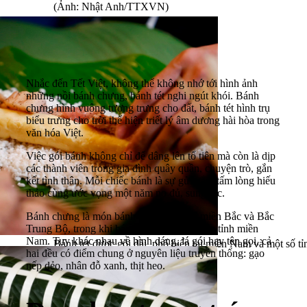
(Ảnh: Nhật Anh/TTXVN)
Nhắc đến Tết Việt, không thể không nhớ tới hình ảnh
những nồi bánh chưng, bánh tét nghi ngút khói. Bánh
chưng hình vuông tượng trưng cho đất, bánh tét hình trụ
biểu trưng cho trời thể hiện triết lý âm dương hài hòa trong
văn hóa Việt.
Việc gói bánh không chỉ để dâng lên tổ tiên mà còn là dịp
các thành viên trong gia đình quây quần, chuyện trò, gắn
kết tình thân. Mỗi chiếc bánh là sự gửi gắm tấm lòng hiếu
thảo cùng ước vọng một năm no đủ, sung túc.
Bánh chưng là món bánh đặc trưng của miền Bắc và Bắc
Trung Bộ, trong khi bánh tét phổ biến ở các tỉnh miền
Nam. Tuy khác nhau về hình dáng, lá gói hay tên gọi, cả
Bánh tét được gói dài, phổ biến tại miền Nam và một số tỉ
hai đều có điểm chung ở nguyên liệu truyền thống: gạo
Minh Quyết/TTXVN)
nếp dẻo, nhân đỗ xanh, thịt heo.