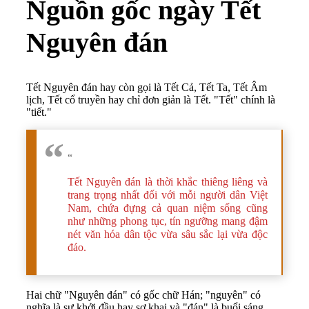
Nguồn gốc ngày Tết
Nguyên đán
Tết Nguyên đán hay còn gọi là Tết Cả, Tết Ta, Tết Âm
lịch, Tết cổ truyền hay chỉ đơn giản là Tết. "Tết" chính là
"tiết."
“
Tết Nguyên đán là thời khắc thiêng liêng và
trang trọng nhất đối với mỗi người dân Việt
Nam, chứa đựng cả quan niệm sống cũng
như những phong tục, tín ngưỡng mang đậm
nét văn hóa dân tộc vừa sâu sắc lại vừa độc
đáo.
Hai chữ "Nguyên đán" có gốc chữ Hán; "nguyên" có
nghĩa là sự khởi đầu hay sơ khai và "đán" là buổi sáng