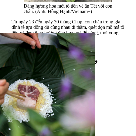
Dâng hương hoa mời tổ tiên về ăn Tết với con
cháu. (Ảnh: Hồng Hạnh/Vietnam+)
Từ ngày 23 đến ngày 30 tháng Chạp, con cháu trong gia
đình tề tựu đông đủ cùng nhau đi thăm, quét dọn mồ mả tổ
tiên và đem theo hương đèn hoa quả để cúng, mời vong
linh tổ tiên về ăn Tết với con cháu.
Gói bánh chưng,
bánh tét