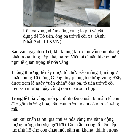
Lễ hóa vàng nhằm dâng cúng lộ phí và vật
dụng để Tổ tiên, ông bà trở về cõi xa. (Ảnh:
Nhật Anh-TTXVN)
Sau vài ngày đón Tết, khi không khí xuân vẫn còn phảng
phất trong từng nếp nhà, người Việt lại chuẩn bị cho một
nghi lễ quan trọng lễ hóa vàng.
Thông thường, lễ này được tổ chức vào mùng 3, mùng 7
hoặc mùng 10 tháng Giêng, tùy phong tục từng vùng. Đây
được xem là ngày “tiễn chân” ông bà, tổ tiên trở về cõi
trên sau những ngày cùng con cháu sum họp.
Trong lễ hóa vàng, mỗi gia đình đều chuẩn bị mâm lễ chu
đáo gồm hương hoa, trầu cau, rượu, mâm cỗ nhỏ và vàng
mã.
Sau khi khấn tạ ơn, gia chủ sẽ hóa vàng mã hành động
tượng trưng cho việc gửi lời tri ân, cầu mong tổ tiên tiếp
tục phù hộ cho con cháu một năm an khang, thịnh vượng.