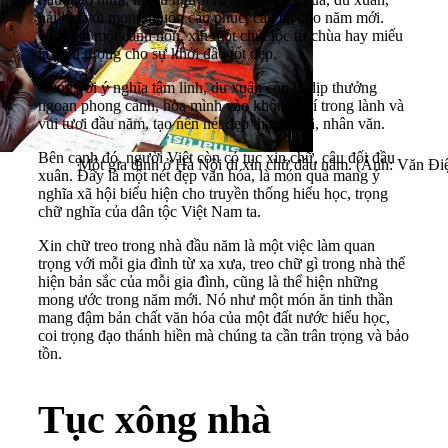
hái lộc với mong muốn cầu phúc, cầu tài cho năm mới.
Việc hái một cành non, xin một chút lộc từ chùa hay miếu
là biểu tượng cho sự khởi đầu tốt đẹp.
Cùng với ý nghĩa tâm linh, du xuân còn là dịp thưởng
ngoạn phong cảnh, hòa mình vào không khí trong lành và
vui tươi đầu năm, tạo nên nét đẹp thanh nhã, nhân văn.
Bên cạnh đó, người Việt còn có tục xin chữ, câu đối đầu
Một gia đình ở Hà Nội đi xin chữ đầu năm. (Ảnh: Văn 
xuân. Đây là một nét đẹp văn hóa, là món quà mang ý
nghĩa xã hội biểu hiện cho truyền thống hiếu học, trọng
chữ nghĩa của dân tộc Việt Nam ta.
Xin chữ treo trong nhà đầu năm là một việc làm quan
trọng với mỗi gia đình từ xa xưa, treo chữ gì trong nhà thể
hiện bản sắc của mỗi gia đình, cũng là thể hiện những
mong ước trong năm mới. Nó như một món ăn tinh thần
mang đậm bản chất văn hóa của một đất nước hiếu học,
coi trọng đạo thánh hiền mà chúng ta cần trân trọng và bảo
tồn.
Tục xông nhà