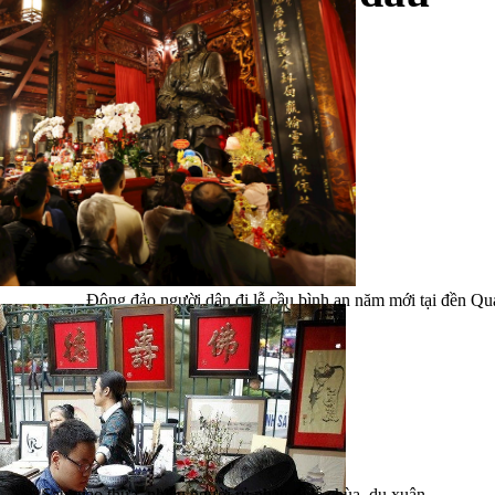
năm
Đông đảo người dân đi lễ cầu bình an năm mới tại đền Qua
Minh Đức/TTXVN)
Sau giao thừa, nhiều người rủ nhau đi lễ chùa, du xuân,