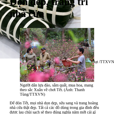
Dọn dẹp, trang trí
nhà cửa
Cặp bánh tét đã được gói xong. (Ảnh: Hồng Đạt /TTXVN
Người dân lựa đào, sắm quất, mua hoa, mang
theo sắc Xuân về chơi Tết. (Ảnh: Thanh
Tùng/TTXVN)
Để đón Tết, mọi nhà dọn dẹp, sửa sang và trang hoàng
nhà cửa thật đẹp. Tất cả các đồ dùng trong gia đình đều
được lau chùi sạch sẽ theo đúng nghĩa năm mới cái gì