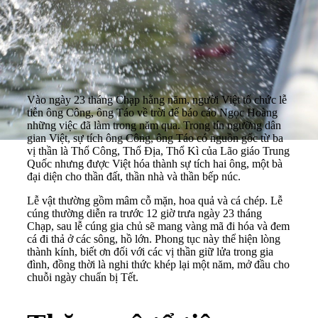
Vào ngày 23 tháng Chạp hằng năm, người Việt tổ chức lễ
tiễn ông Công, ông Táo về trời để báo cáo Ngọc Hoàng
những việc đã làm trong năm qua. Trong tín ngưỡng dân
gian Việt, sự tích ông Công, ông Táo có nguồn gốc từ ba
vị thần là Thổ Công, Thổ Địa, Thổ Kì của Lão giáo Trung
Quốc nhưng được Việt hóa thành sự tích hai ông, một bà
đại diện cho thần đất, thần nhà và thần bếp núc.
Lễ vật thường gồm mâm cỗ mặn, hoa quả và cá chép. Lễ
cúng thường diễn ra trước 12 giờ trưa ngày 23 tháng
Chạp, sau lễ cúng gia chủ sẽ mang vàng mã đi hóa và đem
cá đi thả ở các sông, hồ lớn. Phong tục này thể hiện lòng
thành kính, biết ơn đối với các vị thần giữ lửa trong gia
đình, đồng thời là nghi thức khép lại một năm, mở đầu cho
chuỗi ngày chuẩn bị Tết.