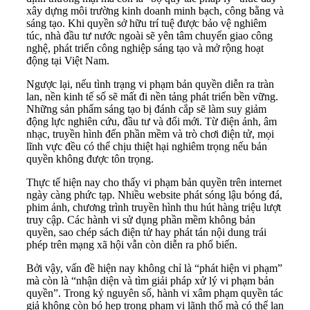
xây dựng môi trường kinh doanh minh bạch, công bằng và
sáng tạo. Khi quyền sở hữu trí tuệ được bảo vệ nghiêm
túc, nhà đầu tư nước ngoài sẽ yên tâm chuyển giao công
nghệ, phát triển công nghiệp sáng tạo và mở rộng hoạt
động tại Việt Nam.
Ngược lại, nếu tình trạng vi phạm bản quyền diễn ra tràn
lan, nền kinh tế số sẽ mất đi nền tảng phát triển bền vững.
Những sản phẩm sáng tạo bị đánh cắp sẽ làm suy giảm
động lực nghiên cứu, đầu tư và đổi mới. Từ điện ảnh, âm
nhạc, truyền hình đến phần mềm và trò chơi điện tử, mọi
lĩnh vực đều có thể chịu thiệt hại nghiêm trọng nếu bản
quyền không được tôn trọng.
Thực tế hiện nay cho thấy vi phạm bản quyền trên internet
ngày càng phức tạp. Nhiều website phát sóng lậu bóng đá,
phim ảnh, chương trình truyền hình thu hút hàng triệu lượt
truy cập. Các hành vi sử dụng phần mềm không bản
quyền, sao chép sách điện tử hay phát tán nội dung trái
phép trên mạng xã hội vẫn còn diễn ra phổ biến.
Bởi vậy, vấn đề hiện nay không chỉ là “phát hiện vi phạm”
mà còn là “nhận diện và tìm giải pháp xử lý vi phạm bản
quyền”. Trong kỷ nguyên số, hành vi xâm phạm quyền tác
giả không còn bó hẹp trong phạm vi lãnh thổ mà có thể lan