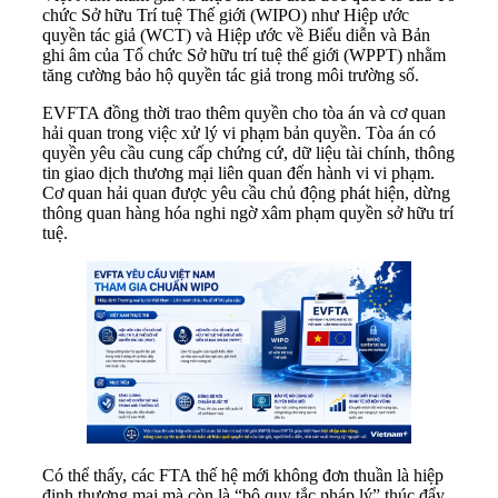
chức Sở hữu Trí tuệ Thế giới (WIPO) như Hiệp ước
quyền tác giả (WCT) và Hiệp ước về Biểu diễn và Bản
ghi âm của Tổ chức Sở hữu trí tuệ thế giới (WPPT) nhằm
tăng cường bảo hộ quyền tác giả trong môi trường số.
EVFTA đồng thời trao thêm quyền cho tòa án và cơ quan
hải quan trong việc xử lý vi phạm bản quyền. Tòa án có
quyền yêu cầu cung cấp chứng cứ, dữ liệu tài chính, thông
tin giao dịch thương mại liên quan đến hành vi vi phạm.
Cơ quan hải quan được yêu cầu chủ động phát hiện, dừng
thông quan hàng hóa nghi ngờ xâm phạm quyền sở hữu trí
tuệ.
Có thể thấy, các FTA thế hệ mới không đơn thuần là hiệp
định thương mại mà còn là “bộ quy tắc pháp lý” thúc đẩy