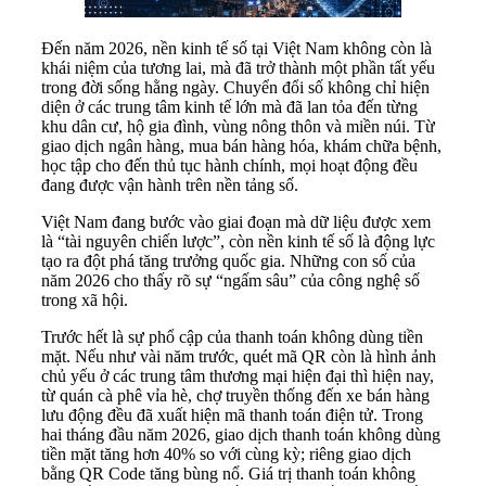
Đến năm 2026, nền kinh tế số tại Việt Nam không còn là
khái niệm của tương lai, mà đã trở thành một phần tất yếu
trong đời sống hằng ngày. Chuyển đổi số không chỉ hiện
diện ở các trung tâm kinh tế lớn mà đã lan tỏa đến từng
khu dân cư, hộ gia đình, vùng nông thôn và miền núi. Từ
giao dịch ngân hàng, mua bán hàng hóa, khám chữa bệnh,
học tập cho đến thủ tục hành chính, mọi hoạt động đều
đang được vận hành trên nền tảng số.
Việt Nam đang bước vào giai đoạn mà dữ liệu được xem
là “tài nguyên chiến lược”, còn nền kinh tế số là động lực
tạo ra đột phá tăng trưởng quốc gia. Những con số của
năm 2026 cho thấy rõ sự “ngấm sâu” của công nghệ số
trong xã hội.
Trước hết là sự phổ cập của thanh toán không dùng tiền
mặt. Nếu như vài năm trước, quét mã QR còn là hình ảnh
chủ yếu ở các trung tâm thương mại hiện đại thì hiện nay,
từ quán cà phê vỉa hè, chợ truyền thống đến xe bán hàng
lưu động đều đã xuất hiện mã thanh toán điện tử. Trong
hai tháng đầu năm 2026, giao dịch thanh toán không dùng
tiền mặt tăng hơn 40% so với cùng kỳ; riêng giao dịch
bằng QR Code tăng bùng nổ. Giá trị thanh toán không