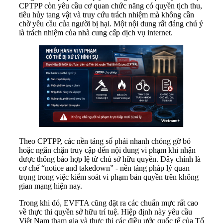
CPTPP còn yêu cầu cơ quan chức năng có quyền tịch thu,
tiêu hủy tang vật và truy cứu trách nhiệm mà không cần
chờ yêu cầu của người bị hại. Một nội dung rất đáng chú ý
là trách nhiệm của nhà cung cấp dịch vụ internet.
Theo CPTPP, các nền tảng số phải nhanh chóng gỡ bỏ
hoặc ngăn chặn truy cập đến nội dung vi phạm khi nhận
được thông báo hợp lệ từ chủ sở hữu quyền. Đây chính là
cơ chế “notice and takedown” - nền tảng pháp lý quan
trọng trong việc kiểm soát vi phạm bản quyền trên không
gian mạng hiện nay.
Trong khi đó, EVFTA cũng đặt ra các chuẩn mực rất cao
về thực thi quyền sở hữu trí tuệ. Hiệp định này yêu cầu
Việt Nam tham gia và thực thi các điều ước quốc tế của Tổ