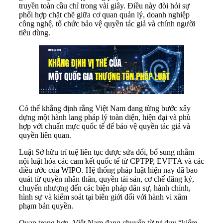
truyền toàn cầu chỉ trong vài giây. Điều này đòi hỏi sự
phối hợp chặt chẽ giữa cơ quan quản lý, doanh nghiệp
công nghệ, tổ chức bảo vệ quyền tác giả và chính người
tiêu dùng.
Có thể khẳng định rằng Việt Nam đang từng bước xây
dựng một hành lang pháp lý toàn diện, hiện đại và phù
hợp với chuẩn mực quốc tế để bảo vệ quyền tác giả và
quyền liên quan.
Luật Sở hữu trí tuệ liên tục được sửa đổi, bổ sung nhằm
nội luật hóa các cam kết quốc tế từ CPTPP, EVFTA và các
điều ước của WIPO. Hệ thống pháp luật hiện nay đã bao
quát từ quyền nhân thân, quyền tài sản, cơ chế đăng ký,
chuyển nhượng đến các biện pháp dân sự, hành chính,
hình sự và kiểm soát tại biên giới đối với hành vi xâm
phạm bản quyền.
Quan trọng hơn, Việt Nam đang chuyển từ tư duy “kiểm