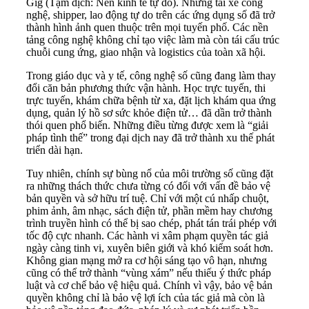
Gig (Tạm dịch: Nền kinh tế tự do). Những tài xế công
nghệ, shipper, lao động tự do trên các ứng dụng số đã trở
thành hình ảnh quen thuộc trên mọi tuyến phố. Các nền
tảng công nghệ không chỉ tạo việc làm mà còn tái cấu trúc
chuỗi cung ứng, giao nhận và logistics của toàn xã hội.
Trong giáo dục và y tế, công nghệ số cũng đang làm thay
đổi căn bản phương thức vận hành. Học trực tuyến, thi
trực tuyến, khám chữa bệnh từ xa, đặt lịch khám qua ứng
dụng, quản lý hồ sơ sức khỏe điện tử… đã dần trở thành
thói quen phổ biến. Những điều từng được xem là “giải
pháp tình thế” trong đại dịch nay đã trở thành xu thế phát
triển dài hạn.
Tuy nhiên, chính sự bùng nổ của môi trường số cũng đặt
ra những thách thức chưa từng có đối với vấn đề bảo vệ
bản quyền và sở hữu trí tuệ. Chỉ với một cú nhấp chuột,
phim ảnh, âm nhạc, sách điện tử, phần mềm hay chương
trình truyền hình có thể bị sao chép, phát tán trái phép với
tốc độ cực nhanh. Các hành vi xâm phạm quyền tác giả
ngày càng tinh vi, xuyên biên giới và khó kiểm soát hơn.
Không gian mạng mở ra cơ hội sáng tạo vô hạn, nhưng
cũng có thể trở thành “vùng xám” nếu thiếu ý thức pháp
luật và cơ chế bảo vệ hiệu quả. Chính vì vậy, bảo vệ bản
quyền không chỉ là bảo vệ lợi ích của tác giả mà còn là