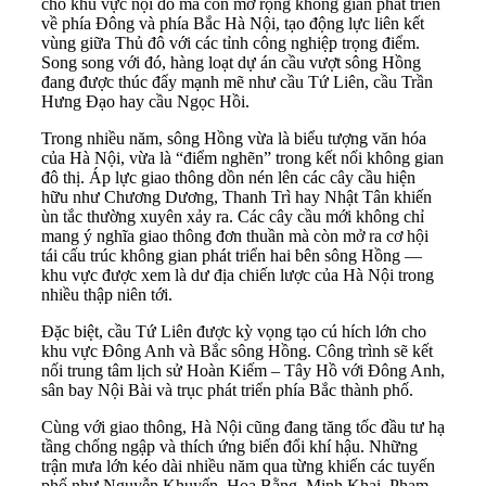
cho khu vực nội đô mà còn mở rộng không gian phát triển
về phía Đông và phía Bắc Hà Nội, tạo động lực liên kết
vùng giữa Thủ đô với các tỉnh công nghiệp trọng điểm.
Song song với đó, hàng loạt dự án cầu vượt sông Hồng
đang được thúc đẩy mạnh mẽ như cầu Tứ Liên, cầu Trần
Hưng Đạo hay cầu Ngọc Hồi.
Trong nhiều năm, sông Hồng vừa là biểu tượng văn hóa
của Hà Nội, vừa là “điểm nghẽn” trong kết nối không gian
đô thị. Áp lực giao thông dồn nén lên các cây cầu hiện
hữu như Chương Dương, Thanh Trì hay Nhật Tân khiến
ùn tắc thường xuyên xảy ra. Các cây cầu mới không chỉ
mang ý nghĩa giao thông đơn thuần mà còn mở ra cơ hội
tái cấu trúc không gian phát triển hai bên sông Hồng —
khu vực được xem là dư địa chiến lược của Hà Nội trong
nhiều thập niên tới.
Đặc biệt, cầu Tứ Liên được kỳ vọng tạo cú hích lớn cho
khu vực Đông Anh và Bắc sông Hồng. Công trình sẽ kết
nối trung tâm lịch sử Hoàn Kiếm – Tây Hồ với Đông Anh,
sân bay Nội Bài và trục phát triển phía Bắc thành phố.
Cùng với giao thông, Hà Nội cũng đang tăng tốc đầu tư hạ
tầng chống ngập và thích ứng biến đổi khí hậu. Những
trận mưa lớn kéo dài nhiều năm qua từng khiến các tuyến
phố như Nguyễn Khuyến, Hoa Bằng, Minh Khai, Phạm