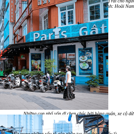
mép tường, dành lại khoảng không gian rộng rãi cho ngườ
hiếm gặp trên nhiều tuyến phố ở Hà Nội. (Ảnh: Hoài Na
Những con phố vốn dĩ chen chúc bởi hàng quán, xe cộ dừ
thay áo mới. (Ảnh: Hoài Nam/Vietnam+)
Một trong những yếu tố góp phần tạo nên thay đổi ấy là