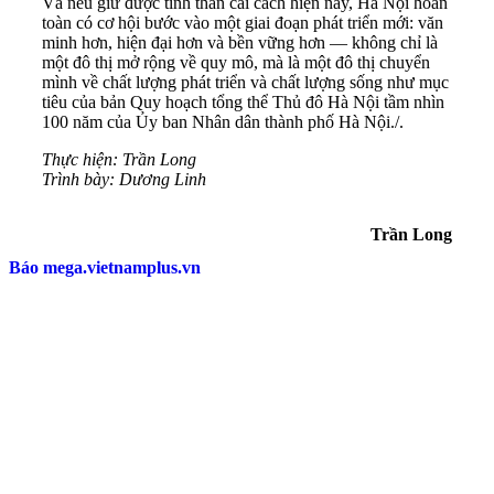
Và nếu giữ được tinh thần cải cách hiện nay, Hà Nội hoàn
toàn có cơ hội bước vào một giai đoạn phát triển mới: văn
minh hơn, hiện đại hơn và bền vững hơn — không chỉ là
một đô thị mở rộng về quy mô, mà là một đô thị chuyển
mình về chất lượng phát triển và chất lượng sống như mục
tiêu của bản Quy hoạch tổng thể Thủ đô Hà Nội tầm nhìn
100 năm của Ủy ban Nhân dân thành phố Hà Nội./.
Thực hiện: Trần Long
Trình bày: Dương Linh
Trần Long
Báo mega.vietnamplus.vn