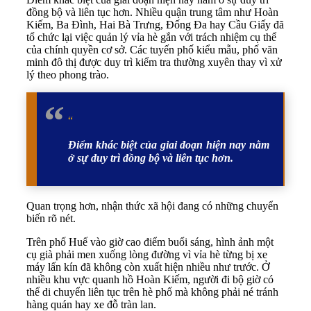
đồng bộ và liên tục hơn. Nhiều quận trung tâm như Hoàn
Kiếm, Ba Đình, Hai Bà Trưng, Đống Đa hay Cầu Giấy đã
tổ chức lại việc quản lý vỉa hè gắn với trách nhiệm cụ thể
của chính quyền cơ sở. Các tuyến phố kiểu mẫu, phố văn
minh đô thị được duy trì kiểm tra thường xuyên thay vì xử
lý theo phong trào.
“
Điểm khác biệt của giai đoạn hiện nay nằm
ở sự duy trì đồng bộ và liên tục hơn.
Quan trọng hơn, nhận thức xã hội đang có những chuyển
biến rõ nét.
Trên phố Huế vào giờ cao điểm buổi sáng, hình ảnh một
cụ già phải men xuống lòng đường vì vỉa hè từng bị xe
máy lấn kín đã không còn xuất hiện nhiều như trước. Ở
nhiều khu vực quanh hồ Hoàn Kiếm, người đi bộ giờ có
thể di chuyển liên tục trên hè phố mà không phải né tránh
hàng quán hay xe đỗ tràn lan.