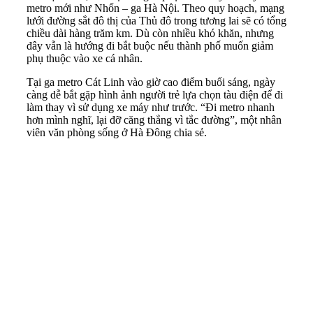
metro mới như Nhổn – ga Hà Nội. Theo quy hoạch, mạng
lưới đường sắt đô thị của Thủ đô trong tương lai sẽ có tổng
chiều dài hàng trăm km. Dù còn nhiều khó khăn, nhưng
đây vẫn là hướng đi bắt buộc nếu thành phố muốn giảm
phụ thuộc vào xe cá nhân.
Tại ga metro Cát Linh vào giờ cao điểm buổi sáng, ngày
càng dễ bắt gặp hình ảnh người trẻ lựa chọn tàu điện để đi
làm thay vì sử dụng xe máy như trước. “Đi metro nhanh
hơn mình nghĩ, lại đỡ căng thẳng vì tắc đường”, một nhân
viên văn phòng sống ở Hà Đông chia sẻ.