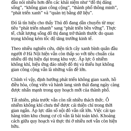
đầu nói nhiều hơn đến các khái niệm như “đô thị đáng
sống”, “không gian công cộng”, “thành phố thông minh”,
“phát triển xanh” và “quản trị bằng dữ liệu”.
Đó là tín hiệu cho thấy Thủ đô đang dần chuyển từ mục
tiêu “phát triển nhanh” sang “phát triển bền vững”. Thực
tế, chất lượng sống đô thị đang trở thành thước đo quan
trọng không kém tốc độ tăng trưởng kinh tế.
Theo nhiều nghiên cứu, diện tích cây xanh bình quân đầu
người ở Hà Nội hiện vẫn còn thấp so với tiêu chuẩn của
nhiều đô thị hiện đại trong khu vực. Áp lực ô nhiễm
không khí, hiệu ứng đảo nhiệt đô thị và thiếu hụt không
gian công cộng vẫn là những vấn đề lớn.
Chính vì vậy, định hướng phát triển không gian xanh, hồ
điều hòa, công viên và hành lang sinh thái đang ngày càng
được nhấn mạnh trong quy hoạch mới của thành phố.
Tất nhiên, phía trước vẫn còn rất nhiều thách thức. Ô
nhiễm không khí chưa thể được cải thiện chỉ trong thời
gian ngắn. Áp lực dân số nội đô vẫn rất lớn. Việc cải tạo
hàng trăm khu chung cư cũ vẫn là bài toán khó. Khoảng
cách giữa quy hoạch và thực thi ở nhiều nơi vẫn còn hiện
hữu.