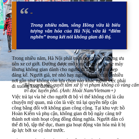
“
Trong nhiều năm, sông Hồng vừa là biểu
tượng văn hóa của Hà Nội, vừa là “điểm
nghẽn” trong kết nối không gian đô thị.
Trong nhiều năm, Hà Nội phát triển mạnh theo hướng ưu
tiên xe cơ giới. Đường được mở rộng cho ô tô và xe máy
nhưng không gian dành cho người đi bộ lại bị thu hẹp
đáng kể. Người già, trẻ nhỏ hay người khuyết tật ở nhiều
nơi gần như không còn lựa chọn nào khác ngoài việc phải
Bên cạnh việc quyết tâm xử lý vi phạm không có vùng cấ
đi xuống lòng đường.
trí dọc tuyến phố. (Ảnh: Hoài Nam/Vietnam+)
Việc trả lại vỉa hè cho người đi bộ vì thế không chỉ là câu
chuyện mỹ quan, mà còn là việc trả lại quyền tiếp cận
công bằng đối với không gian công cộng. Tại khu vực hồ
Hoàn Kiếm và phụ cận, không gian đi bộ ngày càng trở
thành nơi sinh hoạt cộng đồng đúng nghĩa. Người dân có
thể đi bộ, tập thể dục, tham gia hoạt động văn hóa mà ít bị
áp lực bởi xe cộ như trước.