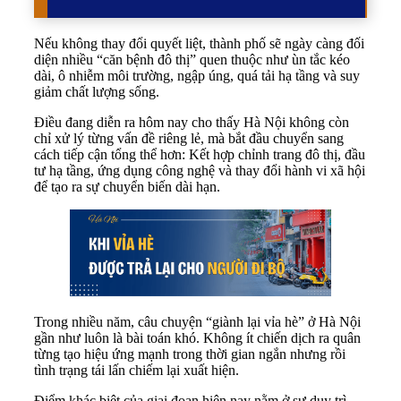
Nếu không thay đổi quyết liệt, thành phố sẽ ngày càng đối
diện nhiều “căn bệnh đô thị” quen thuộc như ùn tắc kéo
dài, ô nhiễm môi trường, ngập úng, quá tải hạ tầng và suy
giảm chất lượng sống.
Điều đang diễn ra hôm nay cho thấy Hà Nội không còn
chỉ xử lý từng vấn đề riêng lẻ, mà bắt đầu chuyển sang
cách tiếp cận tổng thể hơn: Kết hợp chỉnh trang đô thị, đầu
tư hạ tầng, ứng dụng công nghệ và thay đổi hành vi xã hội
để tạo ra sự chuyển biến dài hạn.
Trong nhiều năm, câu chuyện “giành lại vỉa hè” ở Hà Nội
gần như luôn là bài toán khó. Không ít chiến dịch ra quân
từng tạo hiệu ứng mạnh trong thời gian ngắn nhưng rồi
tình trạng tái lấn chiếm lại xuất hiện.
Điểm khác biệt của giai đoạn hiện nay nằm ở sự duy trì