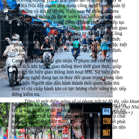
việc Hà Nội đẩy mạnh ứng dụng công nghệ trong quản lý
giao thông và trật tự đô thị. Hiện nay, hệ thống camera
giám sát giao thông đã được triển khai tại hàng trăm nút
giao và tuyến đường trọng điểm. Thành phố đang tiếp tục
mở rộng hệ thống camera AI nhằm phục vụ điều hành giao
thông thông minh và xử lý vi phạm tự động. Theo Công
an thành phố Hà Nội, tỷ lệ xử lý vi phạm qua hình thức
“phạt nguội” đã tăng mạnh trong vài năm gần đây, đặc biệt
với các lỗi vượt đèn đỏ, đi sai làn, dừng đỗ sai quy định.
Camera AI không chỉ ghi nhận vi phạm mà còn hỗ trợ
phân tích lưu lượng giao thông theo thời gian thực, giúp
điều tiết tín hiệu giao thông linh hoạt hơn. Sự hiện diện
của công nghệ đang tạo ra thay đổi quan trọng trong tâm
lý xã hội: Người dân dần hình thành thói quen tuân thủ
thay vì chỉ chấp hành khi có lực lượng chức năng trực tiếp
đứng kiểm tra.
Từng là một điểm nóng về vi phạm trật tự đô thị, vào khu
Nhưng sâu xa hơn, câu chuyện vỉa hè hiện nay không còn
tránh nhau đã khó khăn, nhưng hiện nay khu vực chợ Nh
chỉ là vấn đề trật tự đô thị đơn thuần. Ở các đô thị hiện đại
lòng đường thông thoáng. (Ảnh: Hoài Nam/Vietnam+)
trên thế giới, chất lượng của vỉa hè phản ánh trực tiếp chất
lượng sống đô thị. Một thành phố văn minh trước hết phải
là thành phố mà người dân có thể đi bộ an toàn, thuận tiện
và thoải mái.