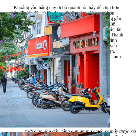
“Khoảng vài tháng nay đi bộ quanh hồ thấy dễ chịu hơn
hẳn. Trước đây nhiều đoạn rất lộn xộn, giờ trật tự hơn
nhiều”, ông Nguyễn Văn Hùng, một người dân sống gần
khu vực Hàng Đào chia sẻ. Không ít tài xế công nghệ
cũng bắt đầu cảm nhận thay đổi. Anh Trần Minh Đức, tài
xế xe công nghệ hoạt động tại khu vực Cầu Giấy – Thanh
Xuân cho biết áp lực giao thông vẫn rất lớn nhưng tình
trạng dừng đỗ tùy tiện và đi ngược chiều ở nhiều tuyến
phố đã giảm hơn trước. “Chưa thể nói là hết hỗn loạn,
nhưng cảm giác giao thông đang dần có trật tự hơn”, anh
Đức nói.
Thời gian gần đây, hình ảnh những chiếc xe máy được xếp