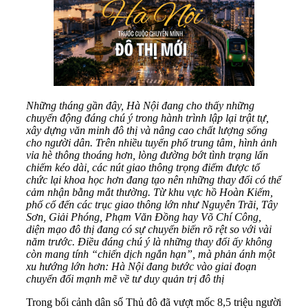
Những tháng gần đây, Hà Nội đang cho thấy những
chuyển động đáng chú ý trong hành trình lập lại trật tự,
xây dựng văn minh đô thị và nâng cao chất lượng sống
cho người dân. Trên nhiều tuyến phố trung tâm, hình ảnh
vỉa hè thông thoáng hơn, lòng đường bớt tình trạng lấn
chiếm kéo dài, các nút giao thông trọng điểm được tổ
chức lại khoa học hơn đang tạo nên những thay đổi có thể
cảm nhận bằng mắt thường. Từ khu vực hồ Hoàn Kiếm,
phố cổ đến các trục giao thông lớn như Nguyễn Trãi, Tây
Sơn, Giải Phóng, Phạm Văn Đồng hay Võ Chí Công,
diện mạo đô thị đang có sự chuyển biến rõ rệt so với vài
năm trước. Điều đáng chú ý là những thay đổi ấy không
còn mang tính “chiến dịch ngắn hạn”, mà phản ánh một
xu hướng lớn hơn: Hà Nội đang bước vào giai đoạn
chuyển đổi mạnh mẽ về tư duy quản trị đô thị
Trong bối cảnh dân số Thủ đô đã vượt mốc 8,5 triệu người