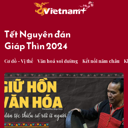
Tết Nguyên đán
Giáp Thìn 2024
Cơ đồ - Vị thế
Văn hoá soi đường
Kết nối năm châu
K