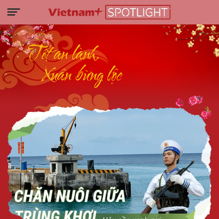
Tết an lành,
Xuân bừng lộc