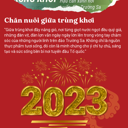
Chăn nuôi giữa trùng khơi
C
á,
"Giữa trùng khơi đầy nắng gió, nơi từng giọt nước ngọt đều quý giá,
"G
m
những đàn vịt, đàn lợn vẫn ngày ngày lớn lên trong vòng tay chăm
nh
n
sóc của những người lính trên đảo Trường Sa. Không chỉ là nguồn
só
g
thực phẩm tươi sống, đó còn là minh chứng cho ý chí tự chủ, sáng
th
tạo và sức sống bền bỉ nơi tuyến đầu Tổ quốc."
tạ