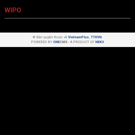
WIPO
© Bản quyền thuộc về
VietnamPlus
,
TTXVN
.
POWERED BY
ONE
CMS
- A PRODUCT OF
NEKO