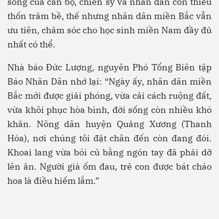
sống của cán bộ, chiến sỹ và nhân dân còn thiếu
thốn trăm bề, thế nhưng nhân dân miền Bắc vẫn
ưu tiên, chăm sóc cho học sinh miền Nam đầy đủ
nhất có thể.
Nhà báo Đức Lượng, nguyên Phó Tổng Biên tập
Báo Nhân Dân nhớ lại: “Ngày ấy, nhân dân miền
Bắc mới được giải phóng, vừa cải cách ruộng đất,
vừa khôi phục hòa bình, đời sống còn nhiều khó
khăn. Nông dân huyện Quảng Xương (Thanh
Hóa), nơi chúng tôi đặt chân đến còn đang đói.
Khoai lang vừa bói củ bằng ngón tay đã phải dỡ
lên ăn. Người già ốm đau, trẻ con được bát cháo
hoa là điều hiếm lắm.”