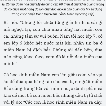
lại 26 tập đoàn hóa chất Mỹ đã cung cấp 80 triệu lít chất khai quang trong
đó có chứa một nồng độ lớn chất độc dioxin cho quân đội Mỹ sử dụng
trong cuộc chiến tranh Việt Nam. (Ảnh: Nhân vật cung cấp)
Bà nói: “Chúng tôi chưa từng giành nhau cái gì
mà ngược lại, còn chia nhau từng hạt muối, con
cá, những tâm sự vui buồn. Năm tôi học lớp 7, có
em lớp 6 khóc hết nước mắt khi nhận tin ba ở
miền Nam bị địch bắt. Chúng tôi đến bên, đứa
nào cũng khóc theo, xem đó là nỗi đau buồn của
mình.”
Có học sinh miền Nam còn lén giấu cơm vào vạt
áo để đưa qua hàng rào cho các bạn người miền
Bắc cùng trang lứa với mình hoặc dành phần cá
kho để mời bà con miền Bắc nhưng đều bị từ chối
với lý do: “Các con là học sinh miền Nam ra đây,