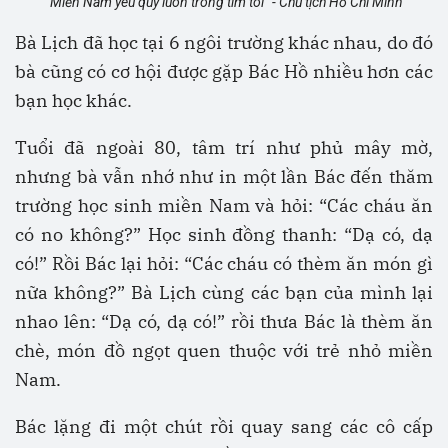
"Miền Nam yêu quý luôn trong tim tôi” - Chủ tịch Hồ Chí Minh
Bà Lịch đã học tại 6 ngôi trường khác nhau, do đó
bà cũng có cơ hội được gặp Bác Hồ nhiều hơn các
bạn học khác.
Tuổi đã ngoài 80, tâm trí như phủ mây mờ,
nhưng bà vẫn nhớ như in một lần Bác đến thăm
trường học sinh miền Nam và hỏi: “Các cháu ăn
có no không?” Học sinh đồng thanh: “Dạ có, dạ
có!” Rồi Bác lại hỏi: “Các cháu có thèm ăn món gì
nữa không?” Bà Lịch cùng các bạn của mình lại
nhao lên: “Dạ có, dạ có!” rồi thưa Bác là thèm ăn
chè, món đồ ngọt quen thuộc với trẻ nhỏ miền
Nam.
Bác lặng đi một chút rồi quay sang các cô cấp