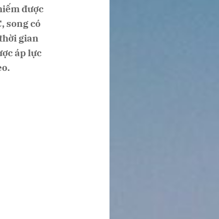
hiếm được
C, song có
thời gian
ược áp lực
eo.