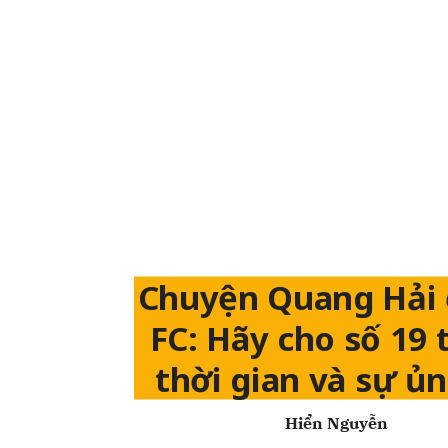
Chuyện Quang Hải 
FC: Hãy cho số 19
thời gian và sự ủ
Hiển Nguyễn