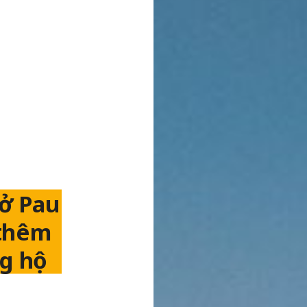
ở Pau
 thêm
ng hộ