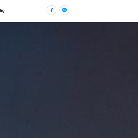
 hộ
ửi