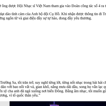
 ông được Hội Nhạc sĩ Việt Nam tham gia vào Đoàn công tác số 4 ra
, dạt dào tình cảm của Anh bộ đội Cụ Hồ. Khi nhận được thông tin đi Tr
hững ngôn từ và giai điệu đầy sự tự hào, đong đầy yêu thương.
ờng Sa, tôi trăn trở, suy nghĩ từng lời, từng nốt nhạc trong bài hát c
 đảo với bao nỗi vất vả, gian khổ, nắng mưa dãi dầu, song họ vẫn lạc 
 chiến sỹ cha anh đã ngã xuống nơi biển Đông. Bằng âm nhạc, tôi muốn
ương, vì tổ quốc thân yêu.”