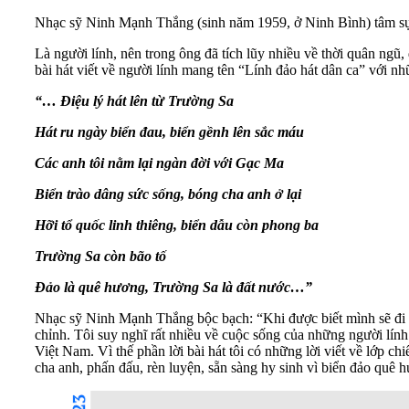
Nhạc sỹ Ninh Mạnh Thắng (sinh năm 1959, ở Ninh Bình) tâm sự
Là người lính, nên trong ông đã tích lũy nhiều về thời quân ngũ
bài hát viết về người lính mang tên “Lính đảo hát dân ca” với n
“… Điệu lý hát lên từ Trường Sa
Hát ru ngày biển đau, biển gềnh lên sắc máu
Các anh tôi nằm lại ngàn đời với Gạc Ma
Biển trào dâng sức sống, bóng cha anh ở lại
Hỡi tổ quốc linh thiêng, biển dẫu còn phong ba
Trường Sa còn bão tố
Đảo là quê hương, Trường Sa là đất nước…”
Nhạc sỹ Ninh Mạnh Thắng bộc bạch: “Khi được biết mình sẽ đi Trư
chỉnh. Tôi suy nghĩ rất nhiều về cuộc sống của những người lính
Việt Nam. Vì thế phần lời bài hát tôi có những lời viết về lớp
cha anh, phấn đấu, rèn luyện, sẵn sàng hy sinh vì biển đảo quê h