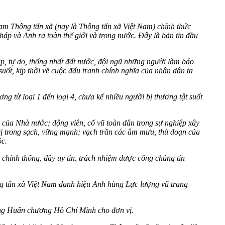
am Thông tấn xã (nay là Thông tấn xã Việt Nam) chính thức
áp và Anh ra toàn thế giới và trong nước. Đây là bản tin đầu
ập, tự do, thống nhất đất nước, đội ngũ những người làm báo
suốt, kịp thời về cuộc đấu tranh chính nghĩa của nhân dân ta
g từ loại 1 đến loại 4, chưa kể nhiều người bị thương tật suốt
t của Nhà nước; động viên, cổ vũ toàn dân trong sự nghiệp xây
rị trong sạch, vững mạnh; vạch trần các âm mưu, thủ đoạn của
ộc.
 chính thống, đầy uy tín, trách nhiệm được công chúng tin
g tấn xã Việt Nam danh hiệu Anh hùng Lực lượng vũ trang
ặng Huân chương Hồ Chí Minh cho đơn vị.