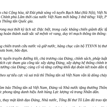
 chủ Cộng hòa, từ Đài phát sóng vô tuyến Bạch Mai (Hà Nội), Việt N
 Chính phủ Lâm thời của nước Việt Nam mới bằng 3 thứ tiếng: Việt, Ph
n Thông tấn Quốc gia.
ong mọi thời kỳ lịch sử. Đặc biệt, trong cuộc kháng chiến giành độc l
g hoàn thành xuất sắc sứ mệnh vẻ vang, duy trì mạch thông tin thông 
ng chiến tranh cứu nước và giữ nước, hàng chục cán bộ TTXVN bị thươn
 mưa bom, bão đạn.
cực tuyên truyền đường lối, chủ trương của Đảng, chính sách, pháp luậ
 tích cực tham gia công tác xây dựng Đảng, xây dựng hệ thống chính t
 tư tưởng của Đảng; củng cố và tăng cường khối đại đoàn kết toàn dân t
eo sự tiêu cực và sai trái thì Thông tấn xã Việt Nam vẫn là dòng chảy
i làm báo Thông tấn xã Việt Nam, Đảng và Nhà nước tặng thưởng Thôn
c phong tặng danh hiệu Anh hùng Lực lượng vũ trang Nhân dân.
, thay mặt lãnh đạo Đảng, Nhà nước, Tổng Bí thư Tô Lâm đã trao t