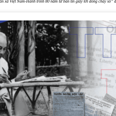
tấn xã Việt Nam-Hành trình 80 năm từ bản tin giấy tới dòng chảy số” 