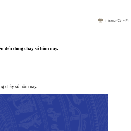
In trang
(Ctr + P)
iên đến dòng chảy số hôm nay.
òng chảy số hôm nay.