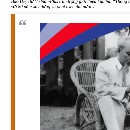
Báo Điện tử VietnamPlus trân trọng giới thiệu loạt bài “Thông 
với 80 năm xây dựng và phát triển đất nước./.