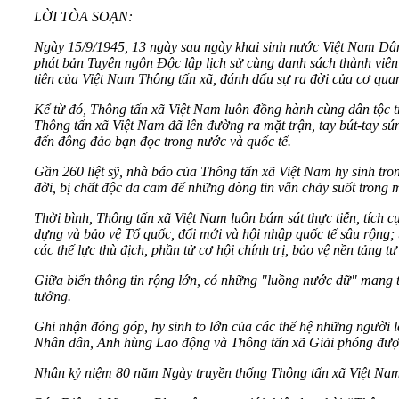
LỜI TÒA SOẠN:
Ngày 15/9/1945, 13 ngày sau ngày khai sinh nước Việt Nam Dân
phát bản Tuyên ngôn Độc lập lịch sử cùng danh sách thành viên
tiên của Việt Nam Thông tấn xã, đánh dấu sự ra đời của cơ qua
Kể từ đó, Thông tấn xã Việt Nam luôn đồng hành cùng dân tộc tr
Thông tấn xã Việt Nam đã lên đường ra mặt trận, tay bút-tay sún
đến đông đảo bạn đọc trong nước và quốc tế.
Gần 260 liệt sỹ, nhà báo của Thông tấn xã Việt Nam hy sinh tro
đời, bị chất độc da cam để những dòng tin vẫn chảy suốt trong
Thời bình, Thông tấn xã Việt Nam luôn bám sát thực tiễn, tích 
dựng và bảo vệ Tổ quốc, đổi mới và hội nhập quốc tế sâu rộng;
các thế lực thù địch, phần tử cơ hội chính trị, bảo vệ nền tảng
Giữa biển thông tin rộng lớn, có những "luồng nước dữ" mang th
tưởng.
Ghi nhận đóng góp, hy sinh to lớn của các thế hệ những ngườ
Nhân dân, Anh hùng Lao động và Thông tấn xã Giải phóng đượ
Nhân kỷ niệm 80 năm Ngày truyền thống Thông tấn xã Việt Nam