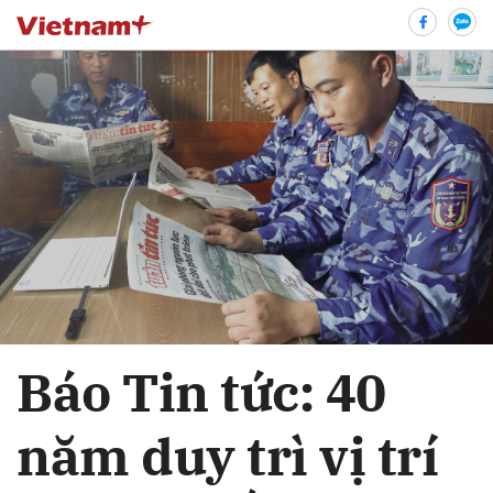
bình luận
Hủy
G
Báo Tin tức: 40
năm duy trì vị trí