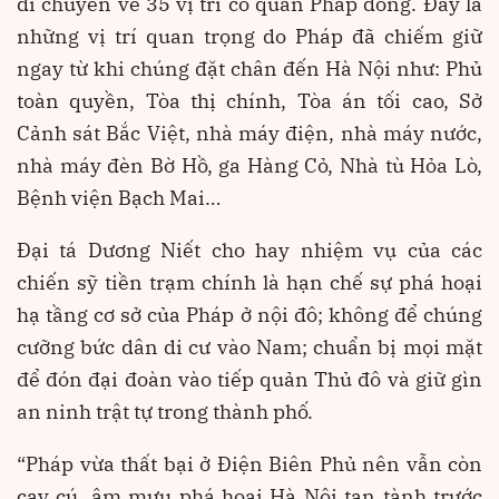
di chuyển về 35 vị trí có quân Pháp đóng. Đây là
những vị trí quan trọng do Pháp đã chiếm giữ
ngay từ khi chúng đặt chân đến Hà Nội như: Phủ
toàn quyền, Tòa thị chính, Tòa án tối cao, Sở
Cảnh sát Bắc Việt, nhà máy điện, nhà máy nước,
nhà máy đèn Bờ Hồ, ga Hàng Cỏ, Nhà tù Hỏa Lò,
Bệnh viện Bạch Mai…
Đại tá Dương Niết cho hay nhiệm vụ của các
chiến sỹ tiền trạm chính là hạn chế sự phá hoại
hạ tầng cơ sở của Pháp ở nội đô; không để chúng
cưỡng bức dân di cư vào Nam; chuẩn bị mọi mặt
để đón đại đoàn vào tiếp quản Thủ đô và giữ gìn
an ninh trật tự trong thành phố.
“Pháp vừa thất bại ở Điện Biên Phủ nên vẫn còn
cay cú, âm mưu phá hoại Hà Nội tan tành trước