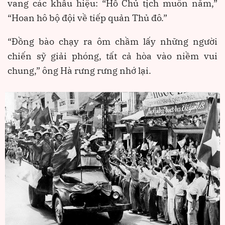
vang các khẩu hiệu: “Hồ Chủ tịch muôn năm,”
“Hoan hô bộ đội về tiếp quản Thủ đô.”
“Đồng bào chạy ra ôm chầm lấy những người
chiến sỹ giải phóng, tất cả hòa vào niềm vui
chung,” ông Hà rưng rưng nhớ lại.