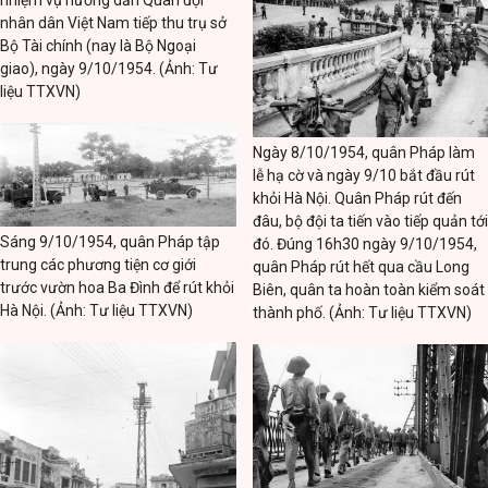
nhiệm vụ hướng dẫn Quân đội
nhân dân Việt Nam tiếp thu trụ sở
Bộ Tài chính (nay là Bộ Ngoại
giao), ngày 9/10/1954. (Ảnh: Tư
liệu TTXVN)
Ngày 8/10/1954, quân Pháp làm
lễ hạ cờ và ngày 9/10 bắt đầu rút
khỏi Hà Nội. Quân Pháp rút đến
đâu, bộ đội ta tiến vào tiếp quản tới
Sáng 9/10/1954, quân Pháp tập
đó. Đúng 16h30 ngày 9/10/1954,
trung các phương tiện cơ giới
quân Pháp rút hết qua cầu Long
trước vườn hoa Ba Đình để rút khỏi
Biên, quân ta hoàn toàn kiểm soát
Hà Nội. (Ảnh: Tư liệu TTXVN)
thành phố. (Ảnh: Tư liệu TTXVN)