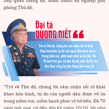
tiếp quản thắng lợi, hoàn thành sự nghiệp giải
phóng Thủ đô.
“Trở về Thủ đô, chúng tôi cảm nhận rất rõ khát
khao hòa bình, tự do của người dân được vỡ òa
trong niềm vui, niềm hạnh phúc vô bờ bến. Đã 70
năm trôi qua, cứ đến dịp kỷ niệm 10/10, tôi như