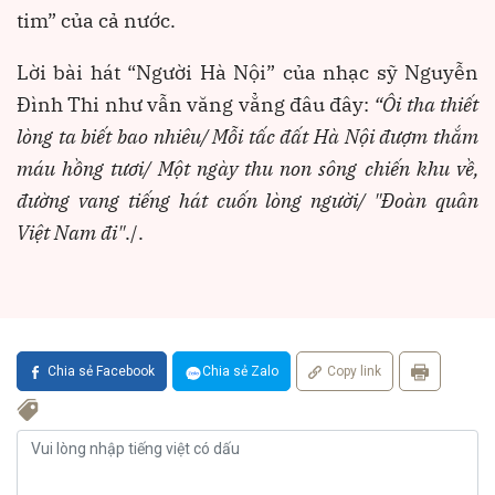
tim” của cả nước.
Lời bài hát “Người Hà Nội” của nhạc sỹ Nguyễn
Đình Thi như vẫn văng vẳng đâu đây:
“Ôi tha thiết
lòng ta biết bao nhiêu/ Mỗi tấc đất Hà Nội đượm thắm
máu hồng tươi/ Một ngày thu non sông chiến khu về,
đường vang tiếng hát cuốn lòng người/ "Đoàn quân
Việt Nam đi"
./.
Chia sẻ Facebook
Chia sẻ Zalo
Copy link