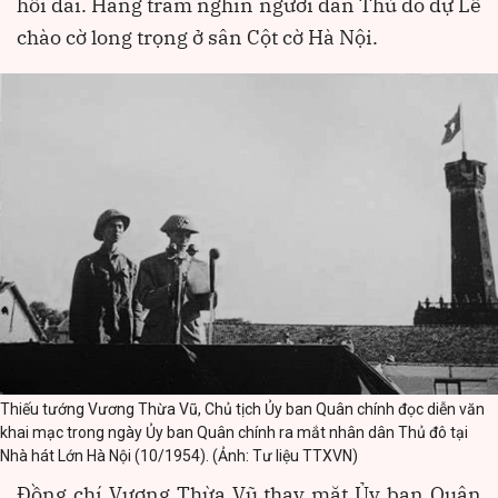
hồi dài. Hàng trăm nghìn người dân Thủ đô dự Lễ
chào cờ long trọng ở sân Cột cờ Hà Nội.
Thiếu tướng Vương Thừa Vũ, Chủ tịch Ủy ban Quân chính đọc diễn văn
khai mạc trong ngày Ủy ban Quân chính ra mắt nhân dân Thủ đô tại
Nhà hát Lớn Hà Nội (10/1954). (Ảnh: Tư liệu TTXVN)
Đồng chí Vương Thừa Vũ thay mặt Ủy ban Quân