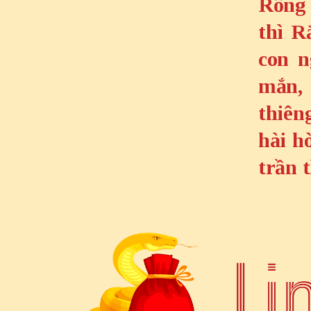
Rồng 
thì R
con n
mắn, 
thiên
hài h
trần 