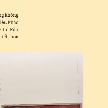
ọng không
điêu khắc
g thì Rắn
tiết, hoa