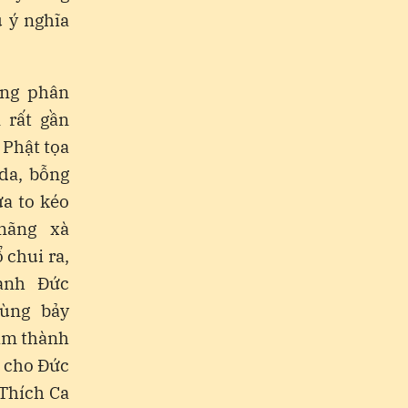
 ý nghĩa
ơng phân
 rất gần
 Phật tọa
nda, bỗng
a to kéo
mãng xà
 chui ra,
anh Đức
dùng bảy
àm thành
ở cho Đức
 Thích Ca