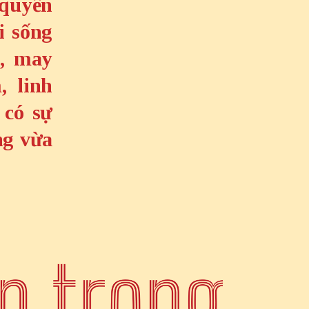
 quyền
i sống
h, may
, linh
 có sự
ng vừa