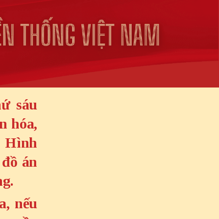
hứ sáu
n hóa,
. Hình
 đồ án
ng.
a, nếu