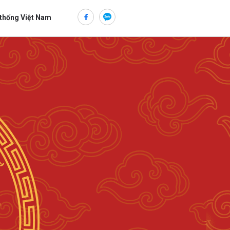
 thống Việt Nam
ửi