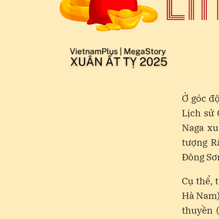
Ở góc đ
Lịch sử 
Naga xu
tượng R
Đông Sơ
Cụ thể, 
Hà Nam)
thuyền (