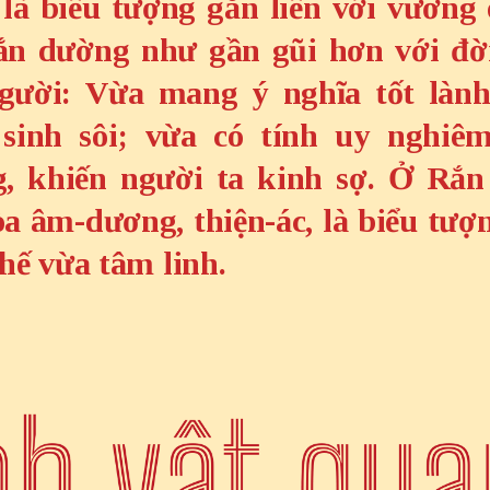
là biểu tượng gắn liền với vương
ắn dường như gần gũi hơn với đờ
gười: Vừa mang ý nghĩa tốt làn
sinh sôi; vừa có tính uy nghiêm
g, khiến người ta kinh sợ. Ở Rắn
òa âm-dương, thiện-ác, là biểu tượ
thế vừa tâm linh.