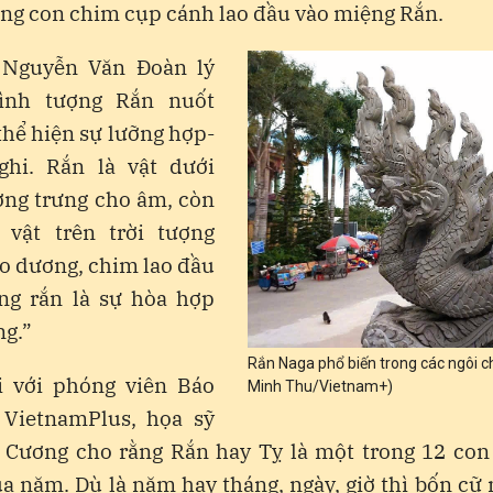
ng con chim cụp cánh lao đầu vào miệng Rắn.
 Nguyễn Văn Đoàn lý
Hình tượng Rắn nuốt
thể hiện sự lưỡng hợp-
ghi. Rắn là vật dưới
ợng trưng cho âm, còn
 vật trên trời tượng
o dương, chim lao đầu
ng rắn là sự hòa hợp
g.”
Rắn Naga phổ biến trong các ngôi c
i với phóng viên Báo
Minh Thu/Vietnam+)
 VietnamPlus, họa sỹ
t Cương cho rằng Rắn hay Tỵ là một trong 12 con 
a năm. Dù là năm hay tháng, ngày, giờ thì bốn cữ