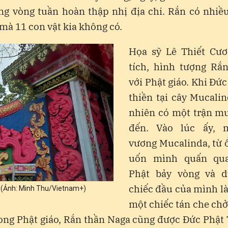
ng vòng tuần hoàn thập nhị địa chi. Rắn có nhiều
 mà 11 con vật kia không có.
Họa sỹ Lê Thiết Cư
tích, hình tượng Rắn
với Phật giáo. Khi Đức
thiền tại cây Mucali
nhiên có một trận mư
đến. Vào lúc ấy, 
vương Mucalinda, từ ổ
uốn mình quấn qu
Phật bảy vòng và 
chiếc đầu của mình l
 (Ảnh: Minh Thu/Vietnam+)
một chiếc tán che ch
ong Phật giáo, Rắn thần Naga cũng được Đức Phật