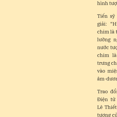
hình tượ
Tiến sỹ
giải: “
chim là 
lưỡng n
nước tư
chim là
trưng ch
vào miệ
âm-dươn
Trao đổ
Điện tử
Lê Thiế
tượng củ