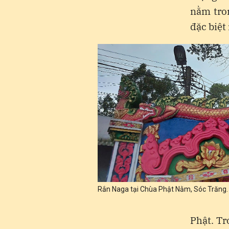
nằm tro
đặc biệt
Rắn Naga tại Chùa Phật Nằm, Sóc Trăng.
Phật. Tr