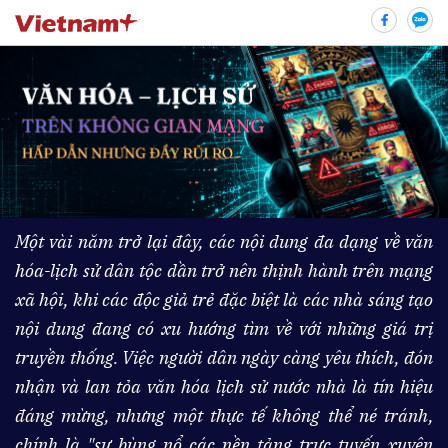
bình luận
Một vài năm trở lại đây, các nội dung đa dạng về văn
hóa-lịch sử dân tộc dần trở nên thịnh hành trên mạng
xã hội, khi các độc giả trẻ đặc biệt là các nhà sáng tạo
nội dung đang có xu hướng tìm về với những giá trị
Hủy
G
truyền thống. Việc người dân ngày càng yêu thích, đón
nhận và lan tỏa văn hóa lịch sử nước nhà là tín hiệu
đáng mừng, nhưng một thực tế không thể né tránh,
chính là "sự bùng nổ các nền tảng trực tuyến xuyên