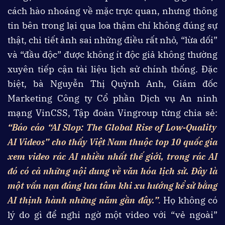
cách hào nhoáng về mặc trực quan, nhưng thông
tin bên trong lại qua loa thậm chí không đúng sự
thật, chi tiết ảnh sai những điều rất nhỏ, “lừa dối”
và “đầu độc” được không ít độc giả không thường
xuyên tiếp cận tài liệu lịch sử chính thống. Đặc
biệt, bà Nguyễn Thị Quỳnh Anh, Giám đốc
Marketing Công ty Cổ phần Dịch vụ An ninh
mạng VinCSS, Tập đoàn Vingroup từng chia sẻ:
“Báo cáo “AI Slop: The Global Rise of Low‑Quality
AI Videos” cho thấy Việt Nam thuộc top 10 quốc gia
xem video rác AI nhiều nhất thế giới, trong rác AI
đó có cả những nội dung về văn hóa lịch sử. Đây là
một vấn nạn đáng lưu tâm khi xu hướng kể sử bằng
AI thịnh hành những năm gần đây.”
.
Họ không có
lý do gì để nghi ngờ một video với “vẻ ngoài”