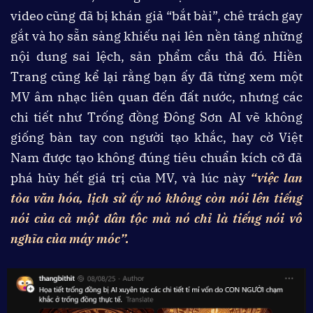
video cũng đã bị khán giả “bắt bài”, chê trách gay
gắt và họ sẵn sàng khiếu nại lên nền tảng những
nội dung sai lệch, sản phẩm cẩu thả đó. Hiền
Trang cũng kể lại rằng bạn ấy đã từng xem một
MV âm nhạc liên quan đến đất nước, nhưng các
chi tiết như Trống đồng Đông Sơn AI vẽ không
giống bàn tay con người tạo khắc, hay cờ Việt
Nam được tạo không đúng tiêu chuẩn kích cỡ đã
phá hủy hết giá trị của MV, và lúc này
“việc lan
tỏa văn hóa, lịch sử ấy nó không còn nói lên tiếng
nói của cả một dân tộc mà nó chỉ là tiếng nói vô
nghĩa của máy móc”.