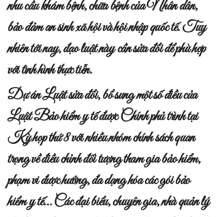
nhu cầu khám bệnh, chữa bệnh của Nhân dân,
bảo đảm an sinh xã hội và hội nhập quốc tế. Tuy
nhiên tới nay, đạo luật này cần sửa đổi để phù hợp
với tình hình thực tiễn.
Dự án Luật sửa đổi, bổ sung một số điều của
Luật Bảo hiểm y tế được Chính phủ trình tại
Kỳ họp thứ 8 với nhiều nhóm chính sách quan
trọng về điều chỉnh đối tượng tham gia bảo hiểm,
phạm vi được hưởng, đa dạng hóa các gói bảo
hiểm y tế… Các đại biểu, chuyên gia, nhà quản lý