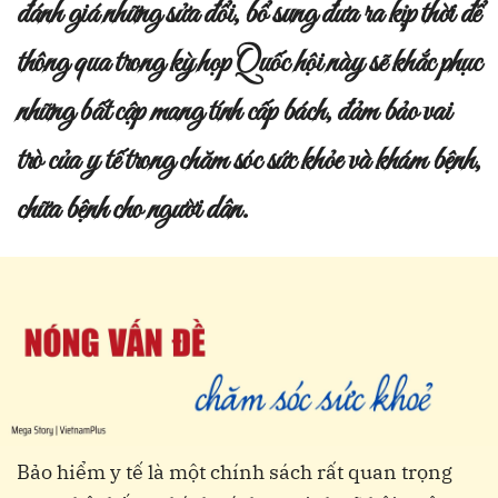
đánh giá những sửa đổi, bổ sung đưa ra kịp thời để
thông qua trong kỳ họp Quốc hội này sẽ khắc phục
những bất cập mang tính cấp bách, đảm bảo vai
trò của y tế trong chăm sóc sức khỏe và khám bệnh,
chữa bệnh cho người dân.
Bảo hiểm y tế là một chính sách rất quan trọng