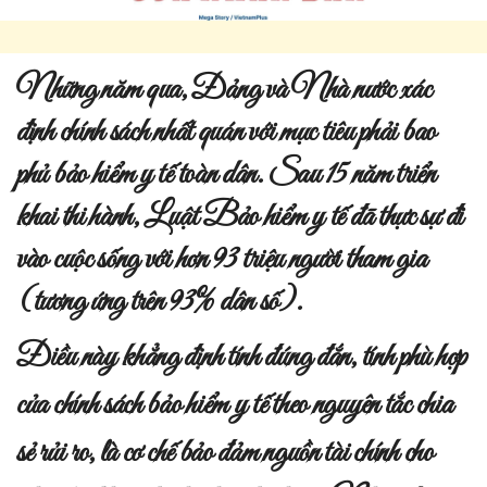
Những năm qua, Đảng và Nhà nước xác
định chính sách nhất quán với mục tiêu phải bao
phủ bảo hiểm y tế toàn dân. Sau 15 năm triển
khai thi hành, Luật Bảo hiểm y tế đã thực sự đi
vào cuộc sống với hơn 93 triệu người tham gia
(tương ứng trên 93% dân số).
Điều này khẳng định tính đúng đắn, tính phù hợp
của chính sách bảo hiểm y tế theo nguyên tắc chia
sẻ rủi ro, là cơ chế bảo đảm nguồn tài chính cho