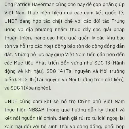
Ông Patrick Haverman cũng cho hay để góp phần giúp
Việt Nam thực hiện hiệu quả các cam kết quốc tế,
UNDP đang hợp tác chặt chẽ với các đối tác Trung
ương và địa phương nhằm thúc đẩy các giải pháp
thuận thiên, nâng cao hiệu quả quản lý các khu bảo
tồn và hỗ trợ các hoạt động bảo tồn do cộng đồng dẫn
dắt. Những nỗ lực này giúp Việt Nam tiến gần hơn đến
các Mục tiêu Phát triển Bền vững như SDG 13 (Hành
động về khí hậu), SDG 14 (Tài nguyên và Môi trường
biển), SDG 15 (Tài nguyên và Môi trường trên đất liền),
và SDG 1 (Xóa nghèo).
UNDP cũng cam kết sẽ hỗ trợ Chính phủ Việt Nam
thực hiện NBSAP thông qua hướng dẫn kỹ thuật và
kết nối nguồn tài chính, đánh giá rủi ro từ loài ngoại lai
xâm hại đối với hệ sinh thái và cộng đồng; phối hợp