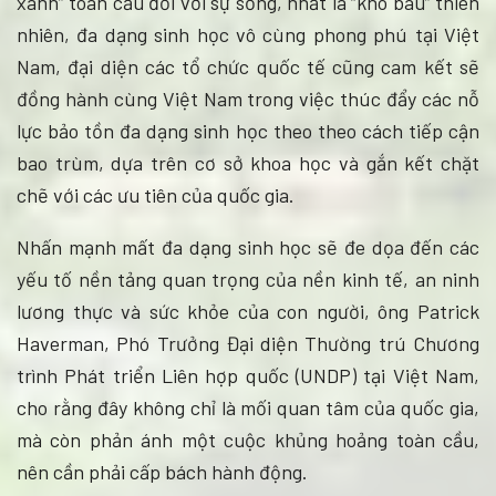
xanh” toàn cầu đối với sự sống, nhất là “kho báu” thiên
nhiên, đa dạng sinh học vô cùng phong phú tại Việt
Nam, đại diện các tổ chức quốc tế cũng cam kết sẽ
đồng hành cùng Việt Nam trong việc thúc đẩy các nỗ
lực bảo tồn đa dạng sinh học theo theo cách tiếp cận
bao trùm, dựa trên cơ sở khoa học và gắn kết chặt
chẽ với các ưu tiên của quốc gia.
Nhấn mạnh mất đa dạng sinh học sẽ đe dọa đến các
yếu tố nền tảng quan trọng của nền kinh tế, an ninh
lương thực và sức khỏe của con người, ông Patrick
Haverman, Phó Trưởng Đại diện Thường trú Chương
trình Phát triển Liên hợp quốc (UNDP) tại Việt Nam,
cho rằng đây không chỉ là mối quan tâm của quốc gia,
mà còn phản ánh một cuộc khủng hoảng toàn cầu,
nên cần phải cấp bách hành động.