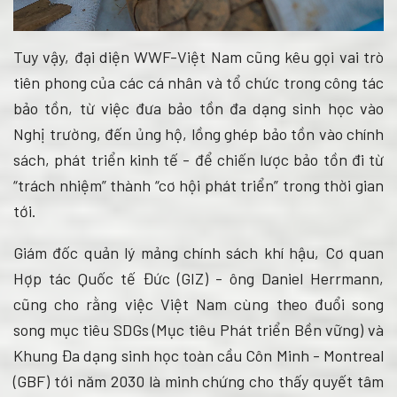
Tuy vậy, đại diện WWF-Việt Nam cũng kêu gọi vai trò
tiên phong của các cá nhân và tổ chức trong công tác
bảo tồn, từ việc đưa bảo tồn đa dạng sinh học vào
Nghị trường, đến ủng hộ, lồng ghép bảo tồn vào chính
sách, phát triển kinh tế - để chiến lược bảo tồn đi từ
“trách nhiệm” thành “cơ hội phát triển” trong thời gian
tới.
Giám đốc quản lý mảng chính sách khí hậu, Cơ quan
Hợp tác Quốc tế Đức (GIZ) - ông Daniel Herrmann,
cũng cho rằng việc Việt Nam cùng theo đuổi song
song mục tiêu SDGs (Mục tiêu Phát triển Bền vững) và
Khung Đa dạng sinh học toàn cầu Côn Minh - Montreal
(GBF) tới năm 2030 là minh chứng cho thấy quyết tâm