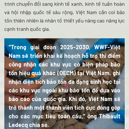
trình chuyển đổi sang kinh tế xanh, kinh tế tuần hoàn
và hội nhập quốc tế sâu rộng, Việt Nam cần coi bảo
tồn thiên nhiên là nhân tố thiết yếu nâng cao năng lực
cạnh tranh quốc gia.
“Trong giai đoạn 2025-2030, WWF-Việt
Nam sẽ triển khai kế hoạch hỗ trợ thí điểm
công nhận các khu vực có biện pháp bảo
tồn hiệu quả khác (OECM) tại Việt Nam, ghi
nhận diện tích bảo tồn đa dạng sinh học tại
các khu vực ngoài khu bảo tồn để đưa vào
báo cáo của quốc gia. Khi đó, Việt Nam sẽ
trở thành một thành viên tích cực đóng góp
cho các mục tiêu toàn cầu,” ông Thibault
Ledecq chia sẻ.