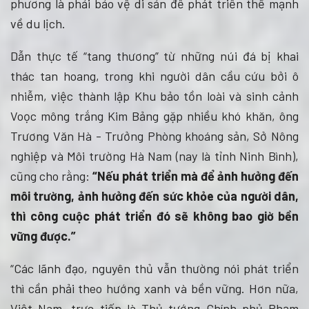
phương là phải bảo vệ di sản để phát triển thế mạnh
về du lịch.
Dẫn thực tế “tang thương” từ những núi đá bị khai
thác tan hoang, trong khi người dân cầu cứu bởi ô
nhiễm, việc thành lập Khu bảo tồn loài và sinh cảnh
Voọc mông trắng Kim Bảng gặp nhiều khó khăn, ông
Trương Văn Hà - Trưởng Phòng khoáng sản, Sở Nông
nghiệp và Môi trường Hà Nam (nay là tỉnh Ninh Bình),
cũng cho rằng:
“Nếu phát triển mà để ảnh hưởng đến
môi trường, ảnh hưởng đến sức khỏe của người dân,
thì công cuộc phát triển đó sẽ không bao giờ bền
vững được.”
“Các lãnh đạo, nguyên thủ vẫn thường nói phát triển
thì cần phải theo hướng xanh và bền vững. Hơn nữa,
Việt Nam, trực tiếp là Thủ tướng Chính phủ Phạm