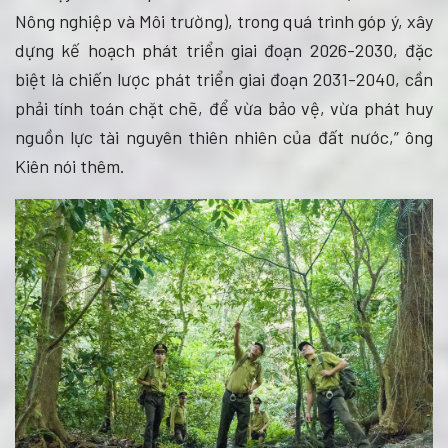
Nông nghiệp và Môi trường), trong quá trình góp ý, xây
dựng kế hoạch phát triển giai đoạn 2026-2030, đặc
biệt là chiến lược phát triển giai đoạn 2031-2040, cần
phải tính toán chặt chẽ, để vừa bảo vệ, vừa phát huy
nguồn lực tài nguyên thiên nhiên của đất nước,” ông
Kiên nói thêm.